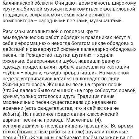
Калининской области. Они дают возможность широкому
кругу любителей музыки познакомиться с фольклорной
традицией, сохраняемой земляками великого
композитора – народными певцами, музыкантами.
Рассказы исполнителей о годовом круге
земледельческих работ, обрядах и праздниках несут в
себе информацию о некогда богатом цикле обрядовых
действий и развернутой системе календарно-обрядовых
песен. На Рождество «шутки шутили» – ходили
ряженые. Выворачивали шубы, надевали рваную
одежду, приделывали горбы», вырезали из картошки
«зубы» – ходили, «в чудо превративши». На масленой
неделе устраивались катанья на лошадях по льду
Жижицкого озера. Женщины пели на горках песни
(чтобы далеко было слышно): «на гору соберутся оравой,
кричат, только отголоски идут». Традиция пения
масленичных песен существовала до недавнего
времени (есть свидетельства, что и сейчас она не
забыта). На пластинке представлен классический
вариант песни на проводы Масленицы (4),
исполнявшийся в последний день праздника. Во время
толок (совместные работы в поле) звучали толочные
песни (16): «Женщины разбивают позём, раскидывают