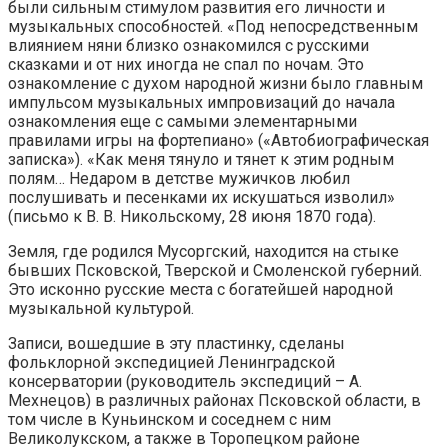
были сильным стимулом развития его личности и
музыкальных способностей. «Под непосредственным
влиянием няни близко ознакомился с русскими
сказками и от них иногда не спал по ночам. Это
ознакомление с духом народной жизни было главным
импульсом музыкальных импровизаций до начала
ознакомления еще с самыми элементарными
правилами игры на фортепиано» («Автобиографическая
записка»). «Как меня тянуло и тянет к этим родным
полям… Недаром в детстве мужичков любил
послушивать и песенками их искушаться изволил»
(письмо к В. В. Никольскому, 28 июня 1870 года).
Земля, где родился Мусоргский, находится на стыке
бывших Псковской, Тверской и Смоленской губерний.
Это исконно русские места с богатейшей народной
музыкальной культурой.
Записи, вошедшие в эту пластинку, сделаны
фольклорной экспедицией Ленинградской
консерватории (руководитель экспедиций – А.
Мехнецов) в различных районах Псковской области, в
том числе в Куньинском и соседнем с ним
Великолукском, а также в Торопецком районе