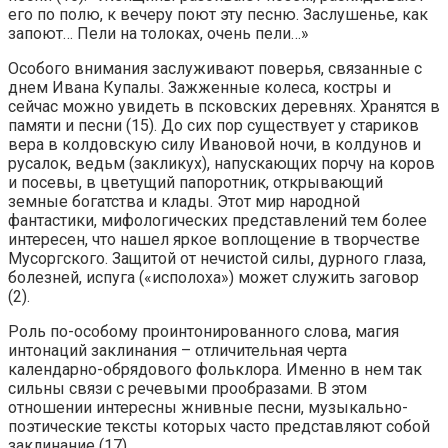
его по полю, к вечеру поют эту песню. Заслушенье, как
запоют… Пели на толоках, очень пели…»
Особого внимания заслуживают поверья, связанные с
днем Ивана Купалы. Зажженные колеса, костры и
сейчас можно увидеть в псковских деревнях. Хранятся в
памяти и песни (15). До сих пор существует у стариков
вера в колдовскую силу Ивановой ночи, в колдунов и
русалок, ведьм (закликух), напускающих порчу на коров
и посевы, в цветущий папоротник, открывающий
земные богатства и клады. Этот мир народной
фантастики, мифологических представлений тем более
интересен, что нашел яркое воплощение в творчестве
Мусоргского. Защитой от нечистой силы, дурного глаза,
болезней, испуга («исполоха») может служить заговор
(2).
Роль по-особому проинтонированного слова, магия
интонаций заклинания – отличительная черта
календарно-обрядового фольклора. Именно в нем так
сильны связи с речевыми прообразами. В этом
отношении интересны жнивные песни, музыкально-
поэтические тексты которых часто представляют собой
заклинание (17).