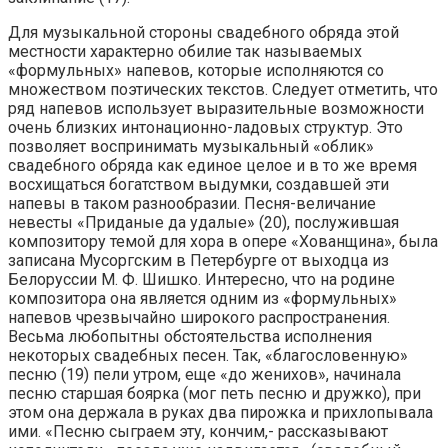
Для музыкальной стороны свадебного обряда этой
местности характерно обилие так называемых
«формульных» напевов, которые исполняются со
множеством поэтических текстов. Следует отметить, что
ряд напевов использует выразительные возможности
очень близких интонационно-ладовых структур. Это
позволяет воспринимать музыкальный «облик»
свадебного обряда как единое целое и в то же время
восхищаться богатством выдумки, создавшей эти
напевы в таком разнообразии. Песня-величание
невесты «Приданые да удалые» (20), послужившая
композитору темой для хора в опере «Хованщина», была
записана Мусоргским в Петербурге от выходца из
Белоруссии М. Ф. Шишко. Интересно, что на родине
композитора она является одним из «формульных»
напевов чрезвычайно широкого распространения.
Весьма любопытны обстоятельства исполнения
некоторых свадебных песен. Так, «благословенную»
песню (19) пели утром, еще «до женихов», начинала
песню старшая боярка (мог петь песню и дружко), при
этом она держала в руках два пирожка и прихлопывала
ими. «Песню сыграем эту, кончим,- рассказывают