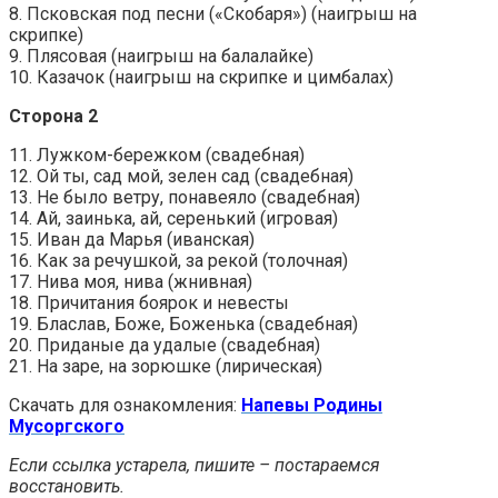
8. Псковская под песни («Скобаря») (наигрыш на
скрипке)
9. Плясовая (наигрыш на балалайке)
10. Казачок (наигрыш на скрипке и цимбалах)
Сторона 2
11. Лужком-бережком (свадебная)
12. Ой ты, сад мой, зелен сад (свадебная)
13. Не было ветру, понавеяло (свадебная)
14. Ай, заинька, ай, серенький (игровая)
15. Иван да Марья (иванская)
16. Как за речушкой, за рекой (толочная)
17. Нива моя, нива (жнивная)
18. Причитания боярок и невесты
19. Бласлав, Боже, Боженька (свадебная)
20. Приданые да удалые (свадебная)
21. На заре, на зорюшке (лирическая)
Скачать для ознакомления:
Напевы Родины
Мусоргского
Если ссылка устарела, пишите – постараемся
восстановить.