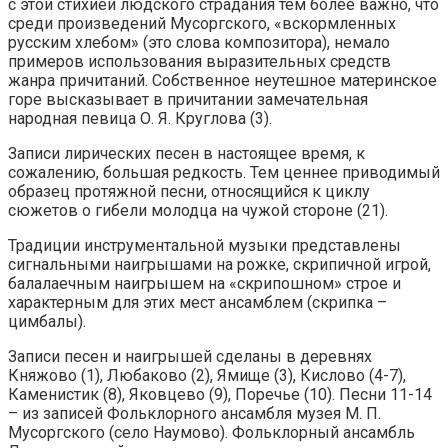
с этой стихией людского страдания тем более важно, что
среди произведений Мусоргского, «вскормленных
русским хлебом» (это слова композитора), немало
примеров использования выразительных средств
жанра причитаний. Собственное неутешное материнское
горе высказывает в причитании замечательная
народная певица О. Я. Круглова (3).
Записи лирических песен в настоящее время, к
сожалению, большая редкость. Тем ценнее приводимый
образец протяжной песни, относящийся к циклу
сюжетов о гибели молодца на чужой стороне (21).
Традиции инструментальной музыки представлены
сигнальными наигрышами на рожке, скрипичной игрой,
балалаечным наигрышем на «скрипошном» строе и
характерным для этих мест ансамблем (скрипка –
цимбалы).
Записи песен и наигрышей сделаны в деревнях
Княжово (1), Любаково (2), Ямище (3), Кислово (4-7),
Каменистик (8), Яковцево (9), Поречье (10). Песни 11-14
– из записей Фольклорного ансамбля музея М. П.
Мусоргского (село Наумово). Фольклорный ансамбль