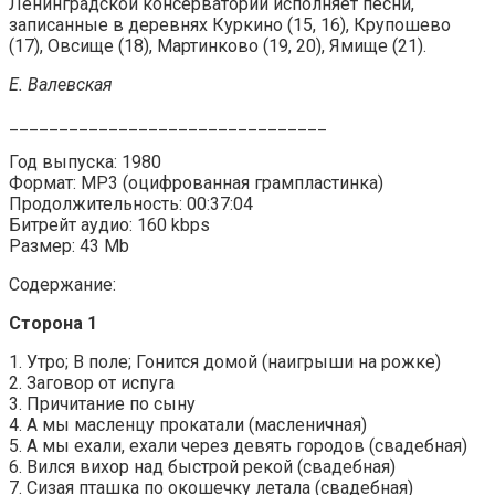
Ленинградской консерватории исполняет песни,
записанные в деревнях Куркино (15, 16), Крупошево
(17), Овсище (18), Мартинково (19, 20), Ямище (21).
Е. Валевская
________________________________
Год выпуска: 1980
Формат: MP3 (оцифрованная грампластинка)
Продолжительность: 00:37:04
Битрейт аудио: 160 kbps
Размер: 43 Mb
Содержание:
Сторона 1
1. Утро; В поле; Гонится домой (наигрыши на рожке)
2. Заговор от испуга
3. Причитание по сыну
4. А мы масленцу прокатали (масленичная)
5. А мы ехали, ехали через девять городов (свадебная)
6. Вился вихор над быстрой рекой (свадебная)
7. Сизая пташка по окошечку летала (свадебная)