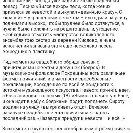
исполнители,- поезда уже надвигается» (свадебный
поезд). Песню «Вился вихор» пели, когда жених
приезжал за невестой и выкупал «девичью красу». С
«красой» – украшенным решетом – выходили на улицу,
поднимали высоко, чтобы труднее было дотянуться, а
нужно было положить на решето деньги, угощение.
Необходимо отметить мастерство великолепного
ансамбля трех сестер из деревни Кислово, в чьем
исполнении записана эта и еще несколько песен,
вошедших в пластинку.
Ряд моментов свадебного обряда связан с
причитаниями невесты и девушек (боярок). В
музыкальном фольклоре Псковщины есть различные
формы причитаний, и в частности своеобразные
вокализации, восходящие по всей очевидности к
истокам музыкального искусства. Невеста причитывает,
а боярки «водят голосом» (18). «Вымоют невесту в бане,
и она идет в избу с боярками. Ходит, поплачет». Сироту
водили на улицу «выкрикивать отца». Вечером,
накануне свадьбы невеста причитывает одна в
последний раз. «Назавтре приедут к невесте – и всё…»
Знакомство с художественно-образным строем причети,