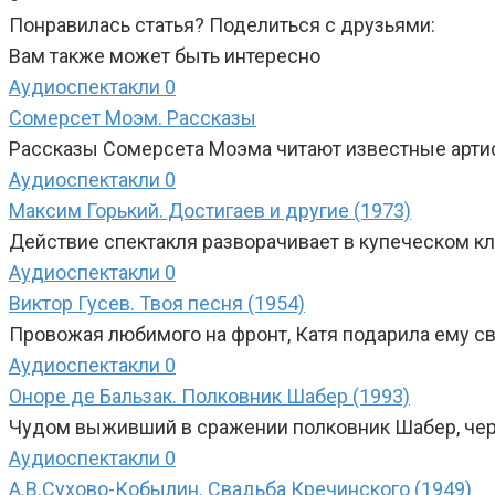
Понравилась статья? Поделиться с друзьями:
Вам также может быть интересно
Аудиоспектакли
0
Сомерсет Моэм. Рассказы
Рассказы Сомерсета Моэма читают известные артист
Аудиоспектакли
0
Максим Горький. Достигаев и другие (1973)
Действие спектакля разворачивает в купеческом кл
Аудиоспектакли
0
Виктор Гусев. Твоя песня (1954)
Провожая любимого на фронт, Катя подарила ему с
Аудиоспектакли
0
Оноре де Бальзак. Полковник Шабер (1993)
Чудом выживший в сражении полковник Шабер, чере
Аудиоспектакли
0
А.В.Сухово-Кобылин. Свадьба Кречинского (1949)