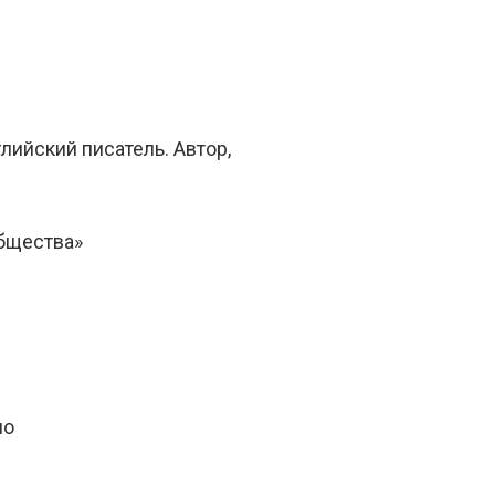
ийский писатель. Автор,
общества»
но