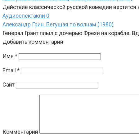
Действие классической русской комедии вертится в
Аудиоспектакли
0
Александр Грин. Бегущая по волнам (1980)
Генерал Грант плыл с дочерью Фрези на корабле. В
Добавить комментарий
Имя
*
Email
*
Сайт
Комментарий