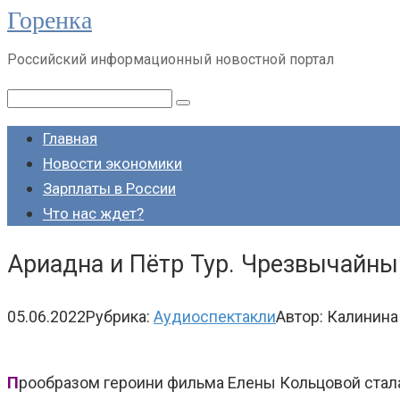
Горенка
Перейти
к
Российский информационный новостной портал
контенту
Поиск:
Главная
Новости экономики
Зарплаты в России
Что нас ждет?
Ариадна и Пётр Тур. Чрезвычайны
05.06.2022
Рубрика:
Аудиоспектакли
Автор:
Калинина
П
рообразом героини фильма Елены Кольцовой стал