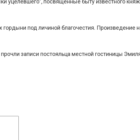
ски уцелевшего”, посвященные быту известного княж
х гордыни под личиной благочестия. Произведение н
 прочли записи постояльца местной гостиницы Эмил