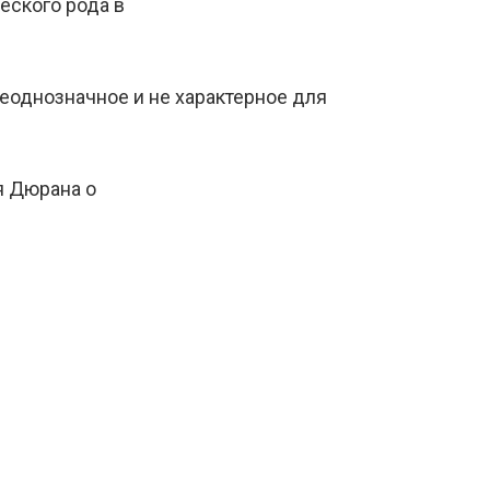
еского рода в
еоднозначное и не характерное для
я Дюрана о