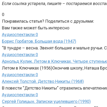
Если ссылка устарела, пишите – постараемся восста
0
Понравилась статья? Поделиться с друзьями:
Вам также может быть интересно
Аудиоспектакли
0
Борис Горбатов. Большая вода (1947)
“В тундре – весна. Звенят большие и малые ручьи.
Аудиоспектакли
0
Арнольд Кулик. Летом в Ключиках. Четыре ступеньк
Летом в Ключиках (1956)Окончив школу, Наташа Бров
Аудиоспектакли
0
Алексей Толстой. Детство Никиты (1968)
В повести “Детство Никиты” отразились впечатления
Аудиоспектакли
0
Сергей Голицын. Записки уцелевшего (1990)