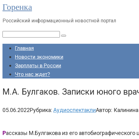
Горенка
Перейти
к
Российский информационный новостной портал
контенту
Поиск:
Главная
Новости экономики
Зарплаты в России
Что нас ждет?
М.А. Булгаков. Записки юного вра
05.06.2022
Рубрика:
Аудиоспектакли
Автор:
Калинина
Р
ассказы М.Булгакова из его автобиографического 