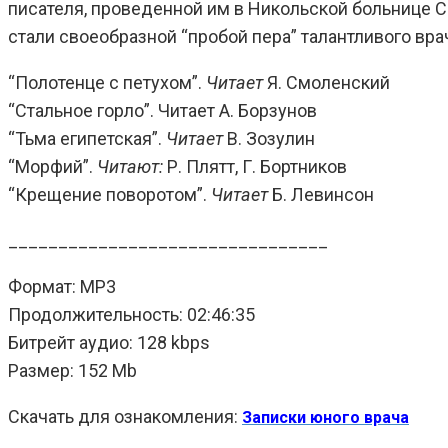
писателя, проведенной им в Никольской больнице С
стали своеобразной “пробой пера” талантливого вр
“Полотенце с петухом”.
Читает
Я. Смоленский
“Стальное горло”. Читает А. Борзунов
“Тьма египетская”.
Читает
В. Зозулин
“Морфий”.
Читают:
Р. Плятт, Г. Бортников
“Крещение поворотом”.
Читает
Б. Левинсон
________________________________
Формат: MP3
Продолжительность: 02:46:35
Битрейт аудио: 128 kbps
Размер: 152 Mb
Скачать для ознакомления:
Записки юного врача