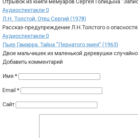
Отрывок из книги мемуаров Сергея Голицына “Запи
Аудиоспектакли
0
Л.Н. Толстой. Отец Сергий (1978)
Рассказ-предупреждение Л.Н.Толстого о опасностя
Аудиоспектакли
0
Пьер Гамарра. Тайна “Пернатого змея” (1963)
Двое мальчишек из маленькой деревушки случайно
Добавить комментарий
Имя
*
Email
*
Сайт