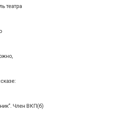
ль театра
о
ожно,
сказе:
ник”. Член ВКП(б)