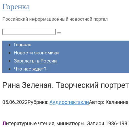
Горенка
Перейти
к
Российский информационный новостной портал
контенту
Поиск:
Главная
Новости экономики
Зарплаты в России
Что нас ждет?
Рина Зеленая. Творческий портрет
05.06.2022
Рубрика:
Аудиоспектакли
Автор:
Калинина
Л
итературные чтения, миниатюры. Записи 1936-1981 