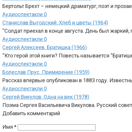
Бертольт Брехт – немецкий драматург, поэт и прозаи
Аудиоспектакли
0
Станислав Выгодский. Хлеб и цветы (1964)
“Солдат приехал в конце августа. День был жаркий,
Аудиоспектакли
0
Сергей Алексеев. Братишка (1966)
“Кто герой этой книги? Повесть называется “Братиш
Аудиоспектакли
0
Болеслав Прус. Примирение (1959)
Рассказ впервые опубликован в 1883 году. Известн
Аудиоспектакли
0
Сергей Викулов. Одна на век (1978)
Поэма Сергея Васильевича Викулова. Русский совет
Добавить комментарий
Имя
*