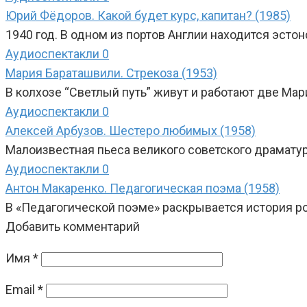
Юрий Фёдоров. Какой будет курс, капитан? (1985)
1940 год. В одном из портов Англии находится эстон
Аудиоспектакли
0
Мария Бараташвили. Стрекоза (1953)
В колхозе “Светлый путь” живут и работают две Мар
Аудиоспектакли
0
Алексей Арбузов. Шестеро любимых (1958)
Малоизвестная пьеса великого советского драматур
Аудиоспектакли
0
Антон Макаренко. Педагогическая поэма (1958)
В «Педагогической поэме» раскрывается история ро
Добавить комментарий
Имя
*
Email
*