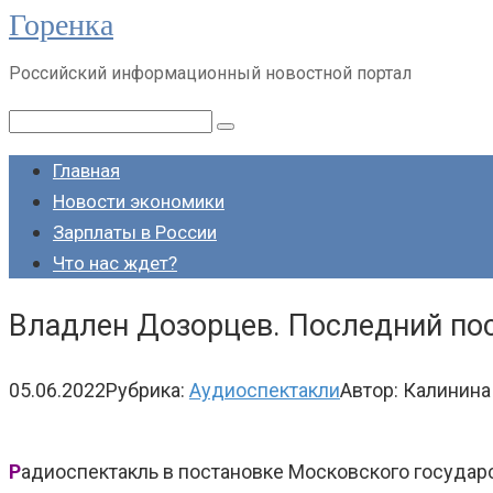
Горенка
Перейти
к
Российский информационный новостной портал
контенту
Поиск:
Главная
Новости экономики
Зарплаты в России
Что нас ждет?
Владлен Дозорцев. Последний пос
05.06.2022
Рубрика:
Аудиоспектакли
Автор:
Калинина
Р
адиоспектакль в постановке Московского государс