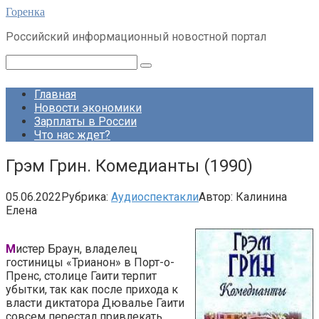
Перейти
Горенка
к
Российский информационный новостной портал
контенту
Поиск:
Главная
Новости экономики
Зарплаты в России
Что нас ждет?
Грэм Грин. Комедианты (1990)
05.06.2022
Рубрика:
Аудиоспектакли
Автор:
Калинина
Елена
М
истер Браун, владелец
гостиницы «Трианон» в Порт-о-
Пренс, столице Гаити терпит
убытки, так как после прихода к
власти диктатора Дювалье Гаити
совсем перестал привлекать