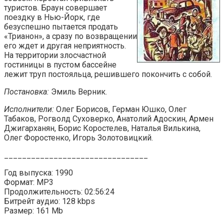
туристов. Браун совершает
поездку в Нью-Йорк, где
безуспешно пытается продать
«Трианон», а сразу по возвращении
его ждет и другая неприятность.
На территории злосчастной
гостиницы в пустом бассейне
лежит труп постояльца, решившего покончить с собой.
Постановка:
Эмиль Верник.
Исполнители:
Олег Борисов, Герман Юшко, Олег
Табаков, Рогволд Суховерко, Анатолий Адоскин, Армен
Джигарханян, Борис Коростелев, Наталья Вилькина,
Олег Форостенко, Игорь Золотовицкий.
________________________________
Год выпуска: 1990
Формат: MP3
Продолжительность: 02:56:24
Битрейт аудио: 128 kbps
Размер: 161 Mb