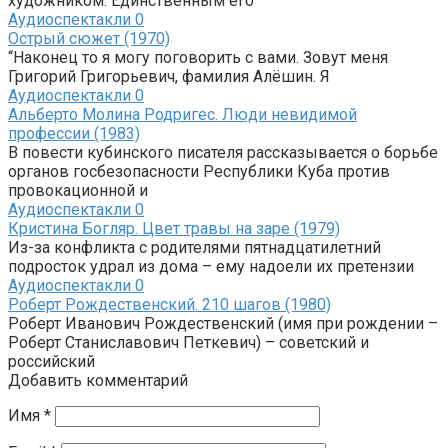
художником. Единственным его
Аудиоспектакли
0
Острый сюжет (1970)
“Наконец то я могу поговорить с вами. Зовут меня
Григорий Григорьевич, фамилия Алёшин. Я
Аудиоспектакли
0
Альберто Молина Родригес. Люди невидимой
профессии (1983)
В повести кубинского писателя рассказывается о борьбе
органов госбезопасности Республики Куба против
провокационной и
Аудиоспектакли
0
Кристина Богляр. Цвет травы на заре (1979)
Из-за конфликта с родителями пятнадцатилетний
подросток удрал из дома – ему надоели их претензии
Аудиоспектакли
0
Роберт Рождественский. 210 шагов (1980)
Роберт Иванович Рождественский (имя при рождении –
Роберт Станиславович Петкевич) – советский и
российский
Добавить комментарий
Имя
*