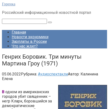
Перейти
Горенка
к
Российский информационный новостной портал
контенту
Поиск:
Главная
Новости экономики
Зарплаты в России
Что нас ждет?
Генрих Боровик. Три минуты
Мартина Гроу (1971)
05.06.2022
Рубрика:
Аудиоспектакли
Автор:
Калинина
Елена
В
одном из американских
городов убит священник –
негр Кларк, боровшийся за
демократические