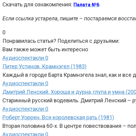
Скачать для ознакомления:
Палата №6
Если ссылка устарела, пишите – постараемся восста
0
Понравилась статья? Поделиться с друзьями:
Вам также может быть интересно
Аудиоспектакли
0
Питер Устинов. Крамнэгел (1983)
Каждый в городе Барта Крамнэгела знал, как и все 
Аудиоспектакли
0
Дмитрий Ленский. Хороша и дурна, глупа и умна (20
Старинный русский водевиль. Дмитрий Ленский – рус
Аудиоспектакли
0
Роберт Уоррен. Вся королевская рать (1981)
Вторая половина 60-х. В центре повествования – п
Аудиоспектакли
0