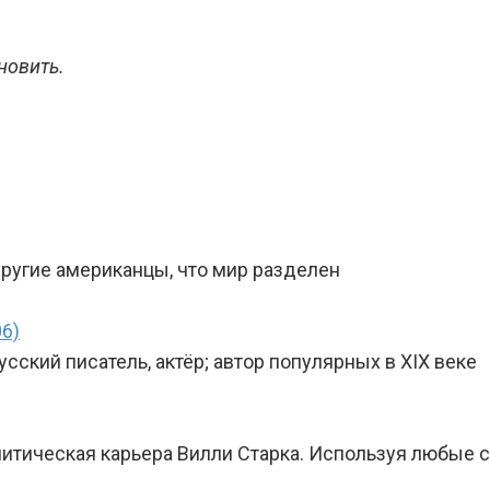
новить.
другие американцы, что мир разделен
06)
ский писатель, актёр; автор популярных в XIX веке
олитическая карьера Вилли Старка. Используя любые 