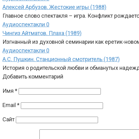
Алексей Арбузов. Жестокие игры (1988)
Главное слово спектакля – игра. Конфликт рождаетс
Аудиоспектакли
0
Чингиз Айтматов. Плаха (1989)
Изгнанный из духовной семинарии как еретик-ново
Аудиоспектакли
0
А.С. Пушкин. Станционный смотритель (1987)
История о родительской любви и обманутых надежд
Добавить комментарий
Имя
*
Email
*
Сайт