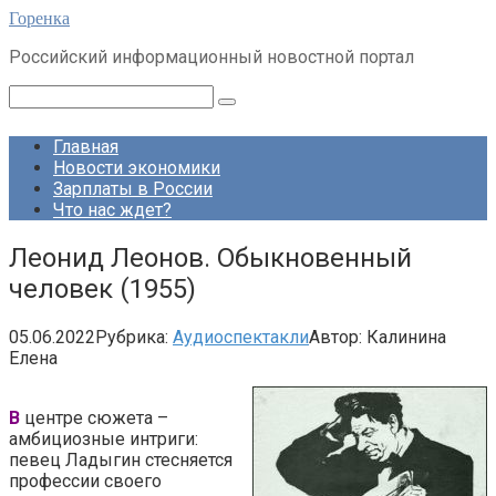
Перейти
Горенка
к
Российский информационный новостной портал
контенту
Поиск:
Главная
Новости экономики
Зарплаты в России
Что нас ждет?
Леонид Леонов. Обыкновенный
человек (1955)
05.06.2022
Рубрика:
Аудиоспектакли
Автор:
Калинина
Елена
В
центре сюжета –
амбициозные интриги:
певец Ладыгин стесняется
профессии своего