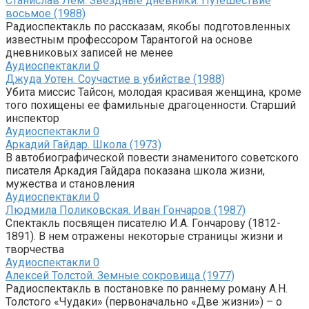
Станислав Лем. Звёздные дневники. Путешествие
восьмое (1988)
Радиоспектакль по рассказам, якобы подготовленных
известным профессором Тарантогой на основе
дневниковых записей не менее
Аудиоспектакли
0
Джуда Уотен. Соучастие в убийстве (1988)
Убита миссис Тайсон, молодая красивая женщина, кроме
того похищены ее фамильные драгоценности. Старший
инспектор
Аудиоспектакли
0
Аркадий Гайдар. Школа (1973)
В автобиографической повести знаменитого советского
писателя Аркадия Гайдара показана школа жизни,
мужества и становления
Аудиоспектакли
0
Людмила Поликовская. Иван Гончаров (1987)
Спектакль посвящен писателю И.А. Гончарову (1812-
1891). В нем отражены некоторые страницы жизни и
творчества
Аудиоспектакли
0
Алексей Толстой. Земные сокровища (1977)
Радиоспектакль в постановке по раннему роману А.Н.
Толстого «Чудаки» (первоначально «Две жизни») – о