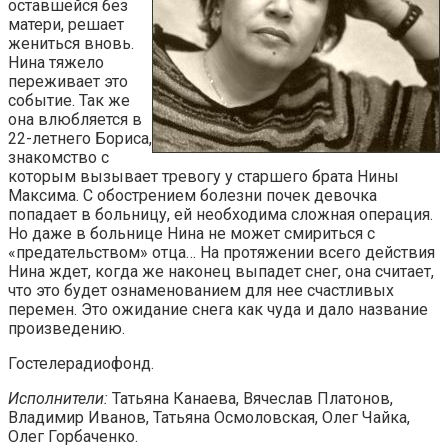
оставшейся без
матери, решает
жениться вновь.
Нина тяжело
переживает это
событие. Так же
она влюбляется в
22-летнего Бориса,
знакомство с
которым вызывает тревогу у старшего брата Нины
Максима. С обострением болезни почек девочка
попадает в больницу, ей необходима сложная операция.
Но даже в больнице Нина не может смириться с
«предательством» отца… На протяжении всего действия
Нина ждет, когда же наконец выпадет снег, она считает,
что это будет ознаменованием для нее счастливых
перемен. Это ожидание снега как чуда и дало название
произведению.
Гостелерадиофонд.
Исполнители:
Татьяна Канаева, Вячеслав Платонов,
Владимир Иванов, Татьяна Осмоловская, Олег Чайка,
Олег Горбаченко.