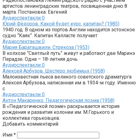
Радиопостановка Ленинградского радио с участием
артистов ленинградских театров, посвященная дню 8
марта. Постановка: Евгений
Аудиоспектакли
0
Юрий Фёдоров. Какой будет курс, капитан? (1985)
1940 год. В одном из портов Англии находится эстонское
судно “Каяк”. Капитан Калласте получает
Аудиоспектакли
0
Мария Бараташвили. Стрекоза (1953)
В колхозе “Светлый путь” живут и работают две Маринэ
Перадзе. Одна – 18-летняя дочь
Аудиоспектакли
0
Алексей Арбузов. Шестеро любимых (1958)
Малоизвестная пьеса великого советского драматурга
Алексея Арбузова, написанная им в 1934-м году. Именно
с
Аудиоспектакли
0
Антон Макаренко. Педагогическая поэма (1958)
В «Педагогической поэме» раскрывается история
рождения и развития колонии им. М.Горького и
коллектива горьковцев.
Добавить комментарий
Имя
*