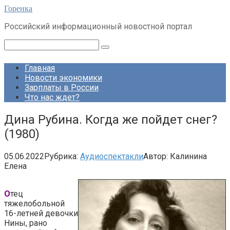
Перейти
Горенка
к
Российский информационный новостной портал
контенту
Поиск:
Главная
Новости экономики
Зарплаты в России
Что нас ждет?
Дина Рубина. Когда же пойдет снег?
(1980)
05.06.2022
Рубрика:
Аудиоспектакли
Автор:
Калинина
Елена
О
тец
тяжелобольной
16-летней девочки
Нины, рано