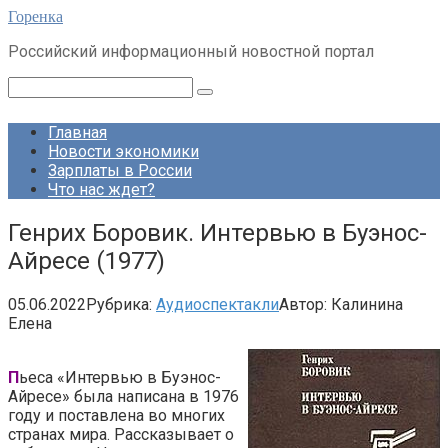
Перейти
Горенка
к
Российский информационный новостной портал
контенту
Поиск:
Главная
Новости экономики
Зарплаты в России
Что нас ждет?
Генрих Боровик. Интервью в Буэнос-
Айресе (1977)
05.06.2022
Рубрика:
Аудиоспектакли
Автор:
Калинина
Елена
П
ьеса «Интервью в Буэнос-
Айресе» была написана в 1976
году и поставлена во многих
странах мира. Рассказывает о