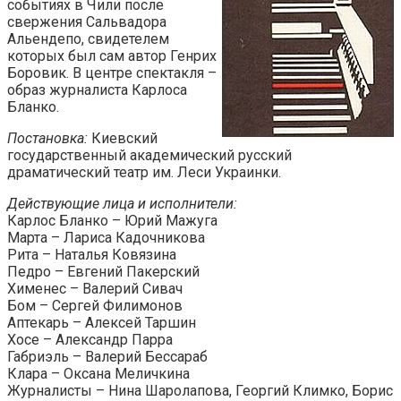
событиях в Чили после
свержения Сальвадора
Альендепо, свидетелем
которых был сам автор Генрих
Боровик. В центре спектакля –
образ журналиста Карлоса
Бланко.
Постановка:
Киевский
государственный академический русский
драматический театр им. Леси Украинки.
Действующие лица и исполнители:
Карлос Бланко – Юрий Мажуга
Марта – Лариса Кадочникова
Рита – Наталья Ковязина
Педро – Евгений Пакерский
Хименес – Валерий Сивач
Бом – Сергей Филимонов
Аптекарь – Алексей Таршин
Хосе – Александр Парра
Габриэль – Валерий Бессараб
Клара – Оксана Меличкина
Журналисты – Нина Шаролапова, Георгий Климко, Борис