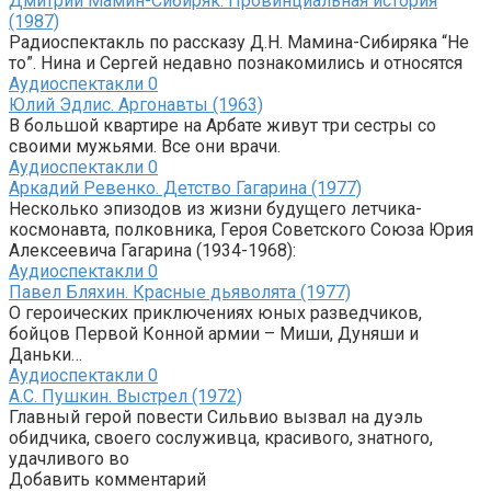
Дмитрий Мамин-Сибиряк. Провинциальная история
(1987)
Радиоспектакль по рассказу Д.Н. Мамина-Сибиряка “Не
то”. Нина и Сергей недавно познакомились и относятся
Аудиоспектакли
0
Юлий Эдлис. Аргонавты (1963)
В большой квартире на Арбате живут три сестры со
своими мужьями. Все они врачи.
Аудиоспектакли
0
Аркадий Ревенко. Детство Гагарина (1977)
Несколько эпизодов из жизни будущего летчика-
космонавта, полковника, Героя Советского Союза Юрия
Алексеевича Гагарина (1934-1968):
Аудиоспектакли
0
Павел Бляхин. Красные дьяволята (1977)
О героических приключениях юных разведчиков,
бойцов Первой Конной армии – Миши, Дуняши и
Даньки…
Аудиоспектакли
0
А.С. Пушкин. Выстрел (1972)
Главный герой повести Сильвио вызвал на дуэль
обидчика, своего сослуживца, красивого, знатного,
удачливого во
Добавить комментарий