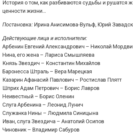
История о том, как разбиваются судьбы и рушатся ж
ценности жизни…
Постановка:
Ирина Анисимова-Вульф, Юрий Завадск
Действующие лица и исполнители:
Арбенин Евгений Александрович – Николай Мордв
Нина, его жена – Лариса Смышляева
Князь Звездич – Константин Михайлов
Баронесса Штраль – Вера Марецкая
Казарин Афанасий Павлович – Ростислав Плятт
Шприх Адам Петрович – Борис Лавров
Неивестный – Борис Оленин
Слуга Арбенина – Леонид Лунич
Служанка Нины – Людмила Синицына
Иван, слуга Звездича – Анатолий Осипов
Чиновник – Владимир Сабуров