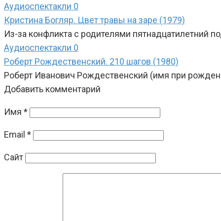
Аудиоспектакли
0
Кристина Богляр. Цвет травы на заре (1979)
Из-за конфликта с родителями пятнадцатилетний по
Аудиоспектакли
0
Роберт Рождественский. 210 шагов (1980)
Роберт Иванович Рождественский (имя при рождени
Добавить комментарий
Имя
*
Email
*
Сайт