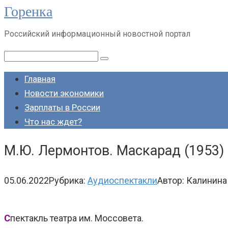
Горенка
Перейти
к
Российский информационный новостной портал
контенту
Поиск:
Главная
Новости экономики
Зарплаты в России
Что нас ждет?
М.Ю. Лермонтов. Маскарад (1953)
05.06.2022
Рубрика:
Аудиоспектакли
Автор:
Калинина
С
пектакль театра им. Моссовета.