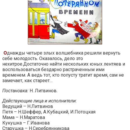
О
днажды четыре злых волшебника решили вернуть
себе молодость. Оказалось, дело это
нехитрое.Достаточно найти нескольких юных лентяев и
воспользоваться бездарно растраченным ими
временем. А ведь тот, кто попусту тратит время, сам не
замечает, как стареет…
Постановка:
Н. Литвинов.
Действующие лица и исполнители:
Ведущий – Н.Литвинов
Петя – Н.Шеффер, А.Кубацкий, И.Потоцкая
Мама – Н.Маратова
Кукушка – Г.Иванова
Старушка – Н.Серебрянникова