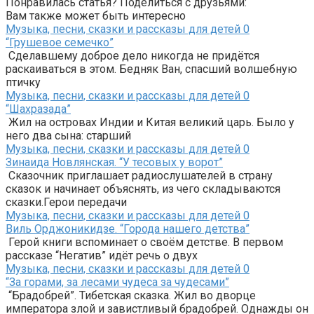
Понравилась статья? Поделиться с друзьями:
Вам также может быть интересно
Музыка, песни, сказки и рассказы для детей
0
“Грушевое семечко”
Сделавшему доброе дело никогда не придётся
раскаиваться в этом. Бедняк Ван, спасший волшебную
птичку
Музыка, песни, сказки и рассказы для детей
0
“Шахразада”
Жил на островах Индии и Китая великий царь. Было у
него два сына: старший
Музыка, песни, сказки и рассказы для детей
0
Зинаида Новлянская. “У тесовых у ворот”
Сказочник приглашает радиослушателей в страну
сказок и начинает объяснять, из чего складываются
сказки.Герои передачи
Музыка, песни, сказки и рассказы для детей
0
Виль Орджоникидзе. “Города нашего детства”
Герой книги вспоминает о своём детстве. В первом
рассказе “Негатив” идёт речь о двух
Музыка, песни, сказки и рассказы для детей
0
“За горами, за лесами чудеса за чудесами”
“Брадобрей”. Тибетская сказка. Жил во дворце
императора злой и завистливый брадобрей. Однажды он