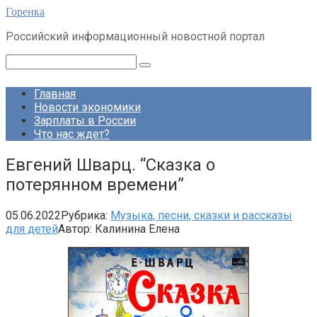
Перейти
Горенка
к
Российский информационный новостной портал
контенту
Поиск:
Главная
Новости экономики
Зарплаты в России
Что нас ждет?
Евгений Шварц. “Сказка о
потерянном времени”
05.06.2022
Рубрика:
Музыка, песни, сказки и рассказы
для детей
Автор:
Калинина Елена