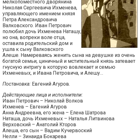
мелкопоместного дворянина
Николая Сергеевича Ихменева,
управляющего имением князя
Петра Александровича
Валковского. Иван Петрович
полюбил дочь Ихменева Наташу,
но она, вопреки воле отца,
оставила родительский дом и
ушла к сыну Валковского
Алеше. Намереваясь женить сына на девушке из очень
богатой семьи, циничный и мстительный князь затевает
гнусную интригу в которую вовлекает и семью
Ихменевых, и Ивана Петровича, и Алешу…
Постановка:
Евгений Агуров.
Действующие лица и исполнители:
Иван Петрович – Николай Волков
Ихменев – Евгений Агуров
Анна Андреевна, его жена – Елена Шатрова
Наташа, дочь Ихменевых – Наталья Литвинова
Верховский – Анатолий Кторов
Алеша, его сын – Вадим Кучервоский
Нелли – Зинаида Бокарева