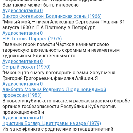
Вам также может быть интересно
Аудиоспектакли
0
Виктор Фогельсон. Болдинская осень (1966)
“Милый мой, – писал Александр Сергеевич Пушкин 31
августа 1830 г. П.А.Плетневу в Петербург,
Аудиоспектакли
0
Н.В. Гоголь. Портрет (1975)
Главный герой повести Чартков начинает свою
творческую деятельность скромным и незаметным
художником. Единственным его
Аудиоспектакли
0
Острый сюжет (1970)
“Наконец то я могу поговорить с вами. Зовут меня
Григорий Григорьевич, фамилия Алёшин. Я
Аудиоспектакли
0
Альберто Молина Родригес. Люди невидимой
профессии (1983)
В повести кубинского писателя рассказывается о борьбе
органов госбезопасности Республики Куба против
провокационной и
Аудиоспектакли
0
Кристина Богляр. Цвет травы на заре (1979)
Из-за конфликта с родителями пятнадцатилетний