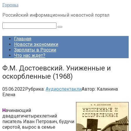
Перейти
Горенка
к
Российский информационный новостной портал
контенту
Поиск:
Главная
Новости экономики
Зарплаты в России
Что нас ждет?
Ф.М. Достоевский. Униженные и
оскорбленные (1968)
05.06.2022
Рубрика:
Аудиоспектакли
Автор:
Калинина
Елена
Н
ачинающий
двадцатичетырехлетний
писатель Иван Петрович, будучи
сиротой, вырос в семье