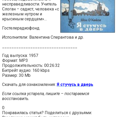
несправедливости. Учитель
Слоган – садист, человека «с
железным нутром и
крысиным сердцем»…
Гостелерадиофонд.
Исполнители:
Валентина Сперантова и др.
________________________________
Год выпуска: 1957
Формат: MP3
Продолжительность: 00:26:32
Битрейт аудио: 160 kbps
Размер: 30 Mb
Скачать для ознакомления:
Я стучусь в дверь
Если ссылка устарела, пишите – постараемся
восстановить.
0
Понравилась статья? Поделиться с друзьями: