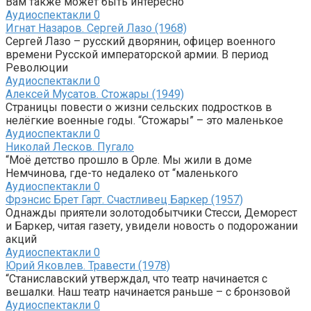
Вам также может быть интересно
Аудиоспектакли
0
Игнат Назаров. Сергей Лазо (1968)
Сергей Лазо – русский дворянин, офицер военного
времени Русской императорской армии. В период
Революции
Аудиоспектакли
0
Алексей Мусатов. Стожары (1949)
Страницы повести о жизни сельских подростков в
нелёгкие военные годы. “Стожары” – это маленькое
Аудиоспектакли
0
Николай Лесков. Пугало
“Моё детство прошло в Орле. Мы жили в доме
Немчинова, где-то недалеко от “маленького
Аудиоспектакли
0
Фрэнсис Брет Гарт. Счастливец Баркер (1957)
Однажды приятели золотодобытчики Стесси, Деморест
и Баркер, читая газету, увидели новость о подорожании
акций
Аудиоспектакли
0
Юрий Яковлев. Травести (1978)
“Станиславский утверждал, что театр начинается с
вешалки. Наш театр начинается раньше – с бронзовой
Аудиоспектакли
0