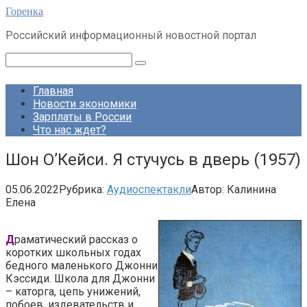
Перейти
Горенка
к
Российский информационный новостной портал
контенту
Поиск:
Главная
Новости экономики
Зарплаты в России
Что нас ждет?
Шон О’Кейси. Я стучусь в дверь (1957)
05.06.2022
Рубрика:
Аудиоспектакли
Автор:
Калинина
Елена
Д
раматический рассказ о
коротких школьных годах
бедного маленького Джонни
Кэссиди. Школа для Джонни
– каторга, цепь унижений,
побоев, издевательств и