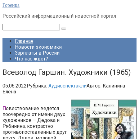
Перейти
Горенка
к
Российский информационный новостной портал
контенту
Поиск:
Главная
Новости экономики
Зарплаты в России
Что нас ждет?
Всеволод Гаршин. Художники (1965)
05.06.2022
Рубрика:
Аудиоспектакли
Автор:
Калинина
Елена
П
овествование ведется
поочередно от имени двух
художников – Дедова и
Рябинина, контрастно
противопоставленных друг
другу. Дедов, молодой