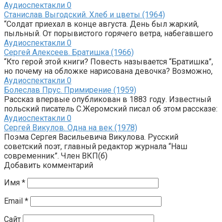
Аудиоспектакли
0
Станислав Выгодский. Хлеб и цветы (1964)
“Солдат приехал в конце августа. День был жаркий,
пыльный. От порывистого горячего ветра, набегавшего
Аудиоспектакли
0
Сергей Алексеев. Братишка (1966)
“Кто герой этой книги? Повесть называется “Братишка”,
но почему на обложке нарисована девочка? Возможно,
Аудиоспектакли
0
Болеслав Прус. Примирение (1959)
Рассказ впервые опубликован в 1883 году. Известный
польский писатель С.Жеромский писал об этом рассказе:
Аудиоспектакли
0
Сергей Викулов. Одна на век (1978)
Поэма Сергея Васильевича Викулова. Русский
советский поэт, главный редактор журнала “Наш
современник”. Член ВКП(б)
Добавить комментарий
Имя
*
Email
*
Сайт