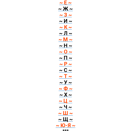
~ Е ~
~ Ж ~
~ З ~
~ И ~
~ К ~
~ Л ~
~ М ~
~ Н ~
~ О ~
~ П ~
~ Р ~
~ С ~
~ Т ~
~ У ~
~ Ф ~
~ Х ~
~ Ц ~
~ Ч ~
~ Ш ~
~ Щ ~
~ Ю-Я ~