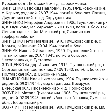
Курская обл., Льговский р-н, д. Ефросимовка.
ЗИНЧЕНКО Евдоким Павлович, 1905, Глушковский р-н,
с. Карыж, рядовой, 26.07.1944, погиб в бою, зах. Латвия,
Даугавпилсский р-н, д. Скрудалывна.
ЗИНЧЕНКО Митрофан Андреевич, 1906, Глушковский р-
н, п. Глушково, мл. сержант, 26 01.1943, погиб в бою, зах.
Ленинградская ойл. Мгинский р-н, Синявинские
торфоразработки.
ЗИНЧЕНКО Петр Павлович, 1918, Глушковский р-н, с.
Карыж, лейтенант, 29.04.1944, погиб в бою.
ЗИНЧУК Николай Иванович, 1920, Глушковский р-н, п.
Теткино, капитан, 20.04.1945, погиб в бою, зах.
Чехословакия, г. Густопечи.
ЗЛУЩЕНКО Федор Иванович, 1912, Глушковский р-н, с.
Сергеевка, мл. воентехник, 27.09.1943, погиб в бою, зах.
Полтавская обл., д. Высокие Руды.
ЗНАМЕНСКИЙ Иван Николаевич, 1904, Глушковский р-н,
рядовой, 09.01.1944, умер от ран, зах. Беларусь,
Витебская обл., Лиозненский р-н, д. Происковое.
ЗОЗУЛИН Михаил Григорьевич, 1906, Глушковский р-н,
рядовой, 02.09.1943, погиб в бою, зах. Украина, Сумская
обл., Лебединский р-н.
ЗОЗУЛИН Павел Иванович, 1908, Глушковский р-н, мл.