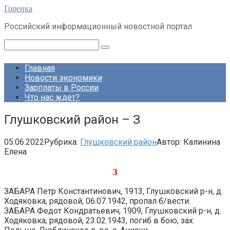
Перейти
Горенка
к
Российский информационный новостной портал
контенту
Поиск:
Главная
Новости экономики
Зарплаты в России
Что нас ждет?
Глушковский район – З
05.06.2022
Рубрика:
Глушковский район
Автор:
Калинина
Елена
З
ЗАБАРА Петр Константинович, 1913, Глушковский р-н, д.
Ходяковка, рядовой, 06.07.1942, пропал б/вести.
ЗАБАРА Федот Кондратьевич, 1909, Глушковский р-н, д.
Ходяковка, рядовой, 23.02.1943, погиб в бою, зах.