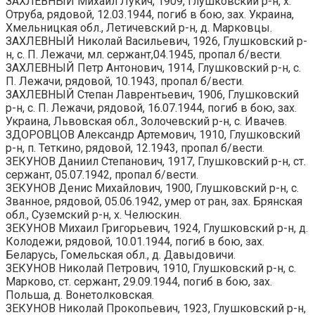
ЗАХЛЕВНЫЙ Михаил Лукич, 1909, Глушковский р-н, х.
Отруба, рядовой, 12.03.1944, погиб в бою, зах. Украина,
Хмельницкая обл., Летичевский р-н, д. Марковцы.
ЗАХЛЕВНЫЙ Николай Васильевич, 1926, Глушковский р-
н, с. П. Лежачи, мл. сержант,04.1945, пропал б/вести.
ЗАХЛЕВНЫЙ Петр Антонович, 1914, Глушковский р-н, с.
П. Лежачи, рядовой, 10.1943, пропал б/вести.
ЗАХЛЕВНЫЙ Степан Лаврентьевич, 1906, Глушковский
р-н, с. П. Лежачи, рядовой, 16.07.1944, погиб в бою, зах.
Украина, Львовская обл., Золочевский р-н, с. Ивачев.
ЗДОРОВЦОВ Александр Артемович, 1910, Глушковский
р-н, п. Теткино, рядовой, 12.1943, пропал б/вести.
ЗЕКУНОВ Даниил Степанович, 1917, Глушковский р-н, ст.
сержант, 05.07.1942, пропал б/вести.
ЗЕКУНОВ Денис Михайлович, 1900, Глушковский р-н, с.
Званное, рядовой, 05.06.1942, умер от ран, зах. Брянская
обл., Суземский р-н, х. Челюскин.
ЗЕКУНОВ Михаил Григорьевич, 1924, Глушковский р-н, д.
Колодежи, рядовой, 10.01.1944, погиб в бою, зах.
Беларусь, Гомельская обл., д. Давыдовичи.
ЗЕКУНОВ Николай Петрович, 1910, Глушковский р-н, с.
Марково, ст. сержант, 29.09.1944, погиб в бою, зах.
Польша, д. Вонетолковская.
ЗЕКУНОВ Николай Прокопьевич, 1923, Глушковский р-н,