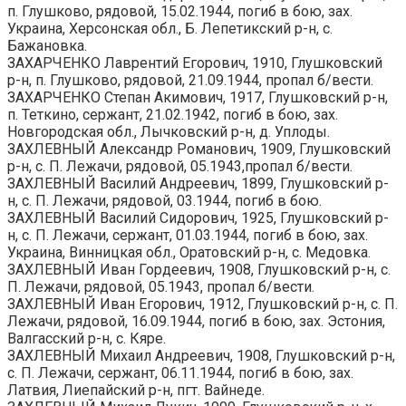
п. Глушково, рядовой, 15.02.1944, погиб в бою, зах.
Украина, Херсонская обл., Б. Лепетикский р-н, с.
Бажановка.
ЗАХАРЧЕНКО Лаврентий Егорович, 1910, Глушковский
р-н, п. Глушково, рядовой, 21.09.1944, пропал б/вести.
ЗАХАРЧЕНКО Степан Акимович, 1917, Глушковский р-н,
п. Теткино, сержант, 21.02.1942, погиб в бою, зах.
Новгородская обл., Лычковский р-н, д. Уплоды.
ЗАХЛЕВНЫЙ Александр Романович, 1909, Глушковский
р-н, с. П. Лежачи, рядовой, 05.1943,пропал б/вести.
ЗАХЛЕВНЫЙ Василий Андреевич, 1899, Глушковский р-
н, с. П. Лежачи, рядовой, 03.1944, погиб в бою.
ЗАХЛЕВНЫЙ Василий Сидорович, 1925, Глушковский р-
н, с. П. Лежачи, сержант, 01.03.1944, погиб в бою, зах.
Украина, Винницкая обл., Оратовский р-н, с. Медовка.
ЗАХЛЕВНЫЙ Иван Гордеевич, 1908, Глушковский р-н, с.
П. Лежачи, рядовой, 05.1943, пропал б/вести.
ЗАХЛЕВНЫЙ Иван Егорович, 1912, Глушковский р-н, с. П.
Лежачи, рядовой, 16.09.1944, погиб в бою, зах. Эстония,
Валгасский р-н, с. Кяре.
ЗАХЛЕВНЫЙ Михаил Андреевич, 1908, Глушковский р-н,
с. П. Лежачи, сержант, 06.11.1944, погиб в бою, зах.
Латвия, Лиепайский р-н, пгт. Вайнеде.