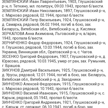
ЗЕМЛЯНСКИЙ Иван Лаврентьевич, 1903, Глушковский
р-н, п. Теткино, мл. политрук, 09.03.1943, пропал б/вести.
ЗЕМЛЯНСКИЙ Иван Николаевич, 1897, Глушковский р-н,
с. Марково рядовой, 02.1944, пропал б/вести.
ЗЕМЛЯНСКИЙ Петр Васильевич, 1924, Глушковский р-н,
д. Самарка, рядовой, 06.02.1944, погиб в бою, зах.
Беларусь, Витебская обл., Витебский р-н, д. Кисляки.
ЗЕРКАЛОВА Анна Акимовна, Льговский р-н, в/врач,
1943, пропала б/вести.
ЗЕРНИЧЕНКО Федор Федорович, 1924, Глушковский р-н,
п. Глушково, рядовой, 13.03.1944, погиб в бою, зах.
Украина, Винницкая обл., Оратовский р-н, с. Чагов.
ЗЕСЕНКО Григорий Федорович, 1907, Глушковский р-н, д.
Юрасово, рядовой, 10.03.1945, умер от ран, зах. Румыния,
г. Брашов.
ЗИКУНОВ Дмитрий Васильевич, 1925, Глушковский р-н,
д. Урусы, рядовой, 12.01.1944, погиб в бою, зах. Беларусь,
Витебская обл., Витебский р-н, д. Заходники.
ЗИНЧЕНКО Алексей Федорович, 1915, Глушковский р-н.
с. Марково рядовой, 10.1943, пропал б/вести.
ЗИНЧЕНКО Василий Иванович, 1915, Глушковский р-н, с.
Карыж, рядовой, 05.1943, пропал б/вести.
ЗИНЧЕНКО Григорий Андреевич, 1921, Глушковский р-н,
с. Карыж, ст. сержант, 06.10.1941, погиб в бою, зах.