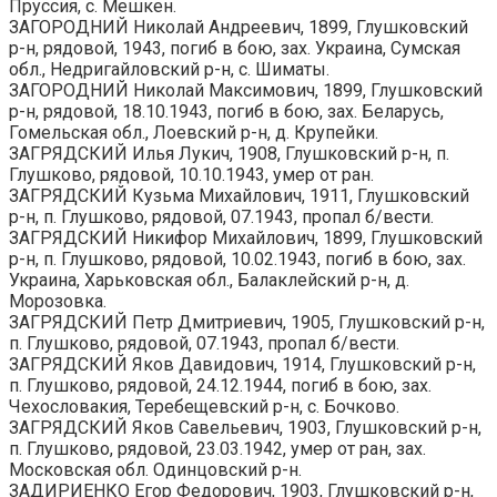
Пруссия, с. Мешкен.
ЗАГОРОДНИЙ Николай Андреевич, 1899, Глушковский
р-н, рядовой, 1943, погиб в бою, зах. Украина, Сумская
обл., Недригайловский р-н, с. Шиматы.
ЗАГОРОДНИЙ Николай Максимович, 1899, Глушковский
р-н, рядовой, 18.10.1943, погиб в бою, зах. Беларусь,
Гомельская обл., Лоевский р-н, д. Крупейки.
ЗАГРЯДСКИЙ Илья Лукич, 1908, Глушковский р-н, п.
Глушково, рядовой, 10.10.1943, умер от ран.
ЗАГРЯДСКИЙ Кузьма Михайлович, 1911, Глушковский
р-н, п. Глушково, рядовой, 07.1943, пропал б/вести.
ЗАГРЯДСКИЙ Никифор Михайлович, 1899, Глушковский
р-н, п. Глушково, рядовой, 10.02.1943, погиб в бою, зах.
Украина, Харьковская обл., Балаклейский р-н, д.
Морозовка.
ЗАГРЯДСКИЙ Петр Дмитриевич, 1905, Глушковский р-н,
п. Глушково, рядовой, 07.1943, пропал б/вести.
ЗАГРЯДСКИЙ Яков Давидович, 1914, Глушковский р-н,
п. Глушково, рядовой, 24.12.1944, погиб в бою, зах.
Чехословакия, Теребещевский р-н, с. Бочково.
ЗАГРЯДСКИЙ Яков Савельевич, 1903, Глушковский р-н,
п. Глушково, рядовой, 23.03.1942, умер от ран, зах.
Московская обл. Одинцовский р-н.
ЗАДИРИЕНКО Егор Федорович, 1903, Глушковский р-н,