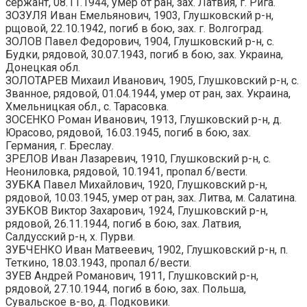
сержант, 08.11.1944, умер от ран, зах. Латвия, г. Рига.
ЗОЗУЛЯ Иван Емельянович, 1903, Глушковский р-н,
рщовой, 22.10.1942, погиб в бою, зах. г. Волгоград.
ЗОЛОВ Павел Федорович, 1904, Глушковский р-н, с.
Будки, рядовой, 30.07.1943, погиб в бою, зах. Украина,
Донецкая обл.
ЗОЛОТАРЕВ Михаил Иванович, 1905, Глушковский р-н, с.
Званное, рядовой, 01.04.1944, умер от ран, зах. Украина,
Хмельницкая обл., с. Тарасовка.
ЗОСЕНКО Роман Иванович, 1913, Глушковский р-н, д.
Юрасово, рядовой, 16.03.1945, погиб в бою, зах.
Германия, г. Бреслау.
ЗРЕЛОВ Иван Лазаревич, 1910, Глушковский р-н, с.
Неониловка, рядовой, 10.1941, пропал б/вести.
ЗУБКА Павел Михайлович, 1920, Глушковский р-н,
рядовой, 10.03.1945, умер от ран, зах. Литва, м. Салатина.
ЗУБКОВ Виктор Захарович, 1924, Глушковский р-н,
рядовой, 26.11.1944, погиб в бою, зах. Латвия,
Салдусский р-н, х. Пурви.
ЗУБЧЕНКО Иван Матвеевич, 1902, Глушковский р-н, п.
Теткино, 18.03.1943, пропал б/вести.
ЗУЕВ Андрей Романович, 1911, Глушковский р-н,
рядовой, 27.10.1944, погиб в бою, зах. Польша,
Сувальское в-во, д. Подковики.