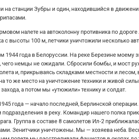
и на станции Зубры и один, находившийся в движени
припасами.
мовом налете на автоколонну противника по дороге 
ка с высоты 100 м, летчики уничтожили несколько ав
м 1944 года в Белоруссии. На реке Березине моему 
чего немцы не ожидали. Сбросили бомбы, и мост рухн
ета и, прикрываясь складками местности и лесом, в
 на то же место на уничтожение техники и живой сил
захода, а потом мы «утюжили» технику и солдат.
1945 года — начало последней, Берлинской операции
подразделения в реку. Командир нашего полка прика
рага. Группа в составе 8 самолетов Ил-2 приближала
ками. Зенитчики уничтожены. Мы — хозяева неба. Ве
ем полете мы расстреливали фашистов в окопах до т