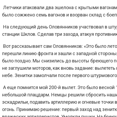
Летчики атаковали два эшелона с крытыми вагонам
было сожжено семь вагонов и взорван склад с бое
На следующий день Оловянников участвовал в штур
станции Шклов. Сделав три захода, атакуя противни
Вот рассказывает сам Оловянников: «Это было лето
перешли линию фронта и зашли с западной стороны, 
было поздно. Мы снизились до высоты бреющего пол
не заглушили моторов, как вновь задание: вылететь
небе. Зенитки замолчали после первого штурмового 
А еще помнится мой 200-й вылет. Это было весной 
небольшой плацдарм. Немцы решили сбросить наши 
эскадрильи, подавить артиллерию и огневые точки в
огонь. Принимаю решение: первый заход над зенит
вражеских артиллеристов. Умолкли пушки. На бреющ