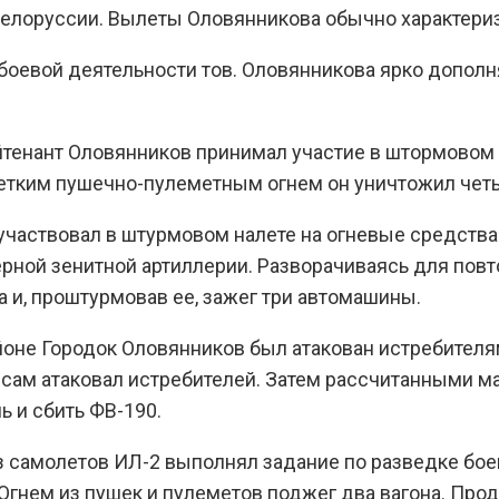
елоруссии. Вылеты Оловянникова обычно характери
евой деятельности тов. Оловянникова ярко дополняю
ейтенант Оловянников принимал участие в штормовом
тким пушечно-пулеметным огнем он уничтожил чет
2 участвовал в штурмовом налете на огневые средств
ерной зенитной артиллерии. Разворачиваясь для повт
 и, проштурмовав ее, зажег три автомашины.
айоне Городок Оловянников был атакован истребител
 и сам атаковал истребителей. Затем рассчитанными
 и сбить ФВ-190.
из самолетов ИЛ-2 выполнял задание по разведке бо
гнем из пушек и пулеметов поджег два вагона. Про