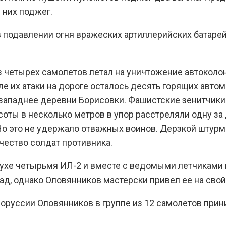
 них поджег.
 в подавлении огня вражеских артиллерийских батар
из четырех самолетов летал на уничтожение автокол
е их атаки на дороге осталось десять горящих авто
ападнее деревни Борисовки. Фашистские зенитчики 
оты в несколько метров в упор расстреляли одну за 
 Но это не удержало отважных воинов. Дерзкой штур
чество солдат противника.
духе четырьмя ИЛ-2 и вместе с ведомыми летчиками 
ад, однако Оловянников мастерски привел ее на сво
лоруссии Оловянников в группе из 12 самолетов при