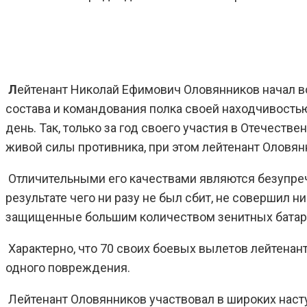
Л
ейтенант Николай Ефимович Оловянников начал во
состава и командования полка своей находчивостью,
день. Так, только за год своего участия в Отечест
живой силы противника, при этом лейтенант Оловя
Отличительными его качествами являются безупреч
результате чего ни разу не был сбит, не совершил н
защищенные большим количеством зенитных батар
Характерно, что 70 своих боевых вылетов лейтенан
одного повреждения.
Лейтенант Оловянников участвовал в широких наступ