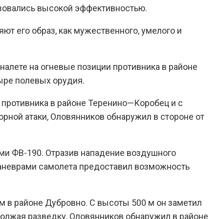
зовались высокой эффективностью.
т его образ, как мужественного, умелого и
 налете на огневые позиции противника в районе
ыре полевых орудия.
а противника в районе Теренино—Коробец и с
орной атаки, Оловянников обнаружил в стороне от
ями ФВ-190. Отразив нападение воздушного
 маневрами самолета предоставил возможность
ем в районе Дубровно. С высоты 500 м он заметил
должая разведку, Оловянников обнаружил в районе