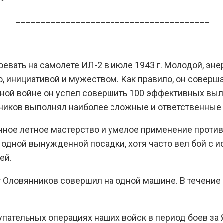
_______________________________________
евать на самолете ИЛ-2 в июле 1943 г. Молодой, эн
 инициативой и мужеством. Как правило, он соверша
венной войне он успел совершить 100 эффективных вы
нников выполнял наиболее сложные и ответственные
ное летное мастерство и умелое применение противо
и одной вынужденной посадки, хотя часто вел бой с и
ей.
т Оловянников совершил на одной машине. В течение 
ательных операциях наших войск в период боев за Яр