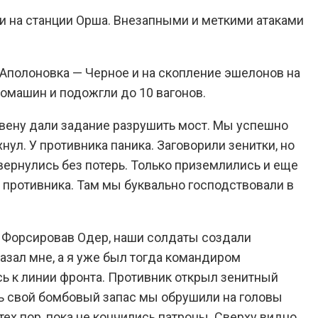
и на станции Орша. Внезапными и меткими атаками
Аполоновка — Черное и на скопление эшелонов на
томашин и подожгли до 10 вагонов.
звену дали задание разрушить мост. Мы успешно
ул. У противника паника. Заговорили зенитки, но
ернулись без потерь. Только приземлились и еще
ы противника. Там мы буквально господствовали в
. Форсировав Одер, наши солдаты создали
зал мне, а я уже был тогда командиром
сь к линии фронта. Противник открыл зенитный
сь свой бомбовый запас мы обрушили на головы
ех пор, пока не кончились патроны. Сверху видно