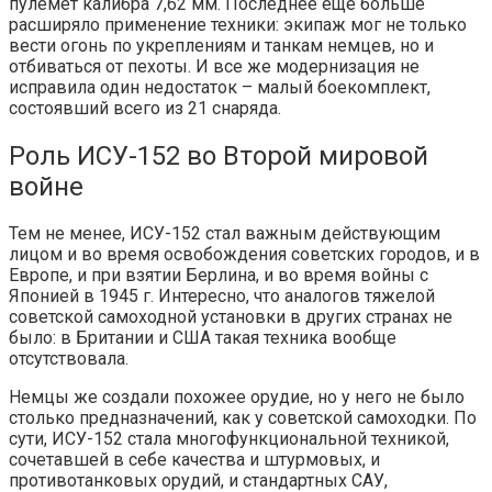
пулемет калибра 7,62 мм. Последнее еще больше
расширяло применение техники: экипаж мог не только
вести огонь по укреплениям и танкам немцев, но и
отбиваться от пехоты. И все же модернизация не
исправила один недостаток – малый боекомплект,
состоявший всего из 21 снаряда.
Роль ИСУ-152 во Второй мировой
войне
Тем не менее, ИСУ-152 стал важным действующим
лицом и во время освобождения советских городов, и в
Европе, и при взятии Берлина, и во время войны с
Японией в 1945 г. Интересно, что аналогов тяжелой
советской самоходной установки в других странах не
было: в Британии и США такая техника вообще
отсутствовала.
Немцы же создали похожее орудие, но у него не было
столько предназначений, как у советской самоходки. По
сути, ИСУ-152 стала многофункциональной техникой,
сочетавшей в себе качества и штурмовых, и
противотанковых орудий, и стандартных САУ,