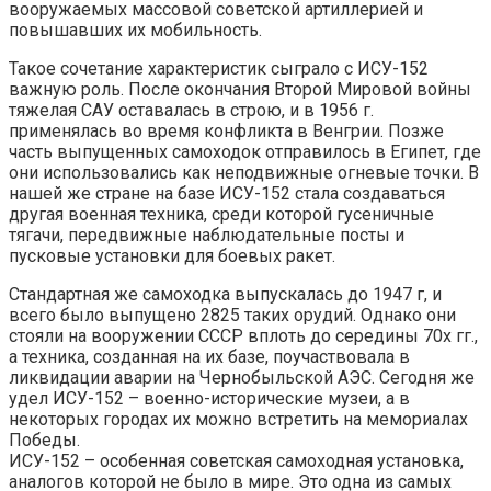
вооружаемых массовой советской артиллерией и
повышавших их мобильность.
Такое сочетание характеристик сыграло с ИСУ-152
важную роль. После окончания Второй Мировой войны
тяжелая САУ оставалась в строю, и в 1956 г.
применялась во время конфликта в Венгрии. Позже
часть выпущенных самоходок отправилось в Египет, где
они использовались как неподвижные огневые точки. В
нашей же стране на базе ИСУ-152 стала создаваться
другая военная техника, среди которой гусеничные
тягачи, передвижные наблюдательные посты и
пусковые установки для боевых ракет.
Стандартная же самоходка выпускалась до 1947 г, и
всего было выпущено 2825 таких орудий. Однако они
стояли на вооружении СССР вплоть до середины 70х гг.,
а техника, созданная на их базе, поучаствовала в
ликвидации аварии на Чернобыльской АЭС. Сегодня же
удел ИСУ-152 – военно-исторические музеи, а в
некоторых городах их можно встретить на мемориалах
Победы.
ИСУ-152 – особенная советская самоходная установка,
аналогов которой не было в мире. Это одна из самых