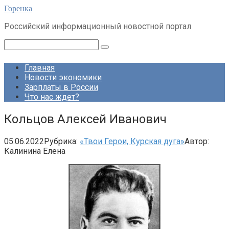
Перейти
Горенка
к
Российский информационный новостной портал
контенту
Поиск:
Главная
Новости экономики
Зарплаты в России
Что нас ждет?
Кольцов Алексей Иванович
05.06.2022
Рубрика:
«Твои Герои, Курская дуга»
Автор:
Калинина Елена