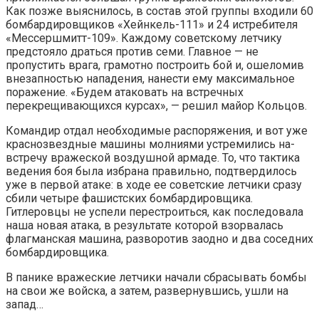
Как позже выяснилось, в состав этой группы входили 60
бом­бардировщиков «Хейнкель-111» и 24 истребителя
«Мессершмитт-109». Каждому советскому летчику
предсто­яло драться против семи. Главное — не
пропустить вра­га, грамотно построить бой и, ошеломив
внезапностью нападения, нанести ему максимальное
поражение. «Бу­дем атаковать на встречных
перекрещивающихся курсах», — решил майор Кольцов.
Командир отдал необходимые распоряжения, и вот уже
краснозвездные машины молниями устремились на­
встречу вражеской воздушной армаде. То, что так­тика
ведения боя была избрана правильно, подтверди­лось
уже в первой атаке: в ходе ее советские летчики сразу
сбили четыре фашистских бомбардировщи­ка.
Гитлеровцы не успели перестроиться, как последо­вала
наша новая атака, в результате которой взорва­лась
флагманская машина, разворотив заодно и два со­седних
бомбардировщика.
В панике вражеские летчики начали сбрасывать бом­бы
на свои же войска, а затем, развернувшись, ушли на
запад…