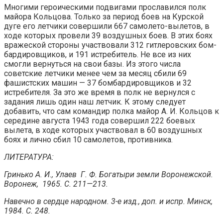
Многими героическими подвигами прославился полк
майора Кольцова. Только за период боев на Курской
дуге его летчики совершили 667 самолето-вылетов, в
хо­де которых провели 39 воздушных боев. В этих боях
вражеской стороны участвовали 312 гитлеровских бом­
бардировщиков, и 191 истребитель. Не все из них
смогли вернуться на свои базы. Из этого числа
советские летчики менее чем за месяц сбили 69
фашистских машин — 37 бомбардировщиков и 32
истребителя. За это же время в полк не вернулся с
задания лишь один наш летчик. К этому следует
добавить, что сам командир полка майор А. И. Кольцов к
середине августа 1943 го­да совершил 222 боевых
вылета, в ходе которых уча­ствовал в 60 воздушных
боях и лично сбил 10 самолетов, противника.
ЛИТЕРАТУРА:
Гринько А. И., Улаев Г. Ф. Богатыри земли Воронеж­ской.
Воронеж, 1965. С. 211—213.
Навечно в сердце народном. 3-е изд., доп. и испр. Минск,
1984. С. 248.