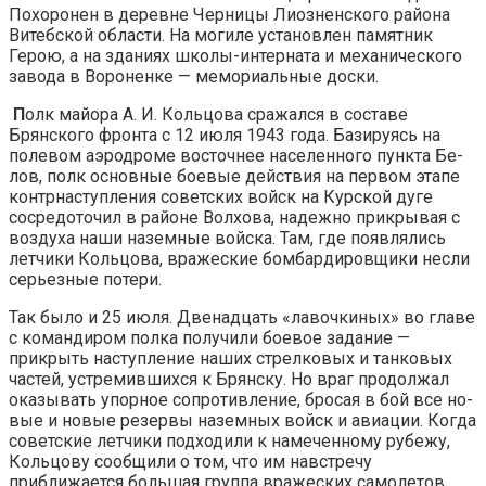
Похоронен в деревне Черницы Лиозненского района
Ви­тебской области. На могиле установлен памятник
Герою, а на зданиях школы-интерната и механического
завода в Вороне­нке — мемориальные доски.
П
олк майора А. И. Кольцова сражался в составе
Брянского фронта с 12 июля 1943 года. Базируясь на
полевом аэродроме восточнее населенного пункта Бе­
лов, полк основные боевые действия на первом этапе
контрнаступления советских войск на Курской дуге
сосредоточил в районе Волхова, надежно прикрывая с
воз­духа наши наземные войска. Там, где появлялись
лет­чики Кольцова, вражеские бомбардировщики несли
серьезные потери.
Так было и 25 июля. Двенадцать «лавочкиных» во главе
с командиром полка получили боевое задание —
прикрыть наступление наших стрелковых и танковых
ча­стей, устремившихся к Брянску. Но враг продолжал
оказывать упорное сопротивление, бросая в бой все но­
вые и новые резервы наземных войск и авиации. Ког­да
советские летчики подходили к намеченному рубе­жу,
Кольцову сообщили о том, что им навстречу
приближается большая группа вражеских самолетов.