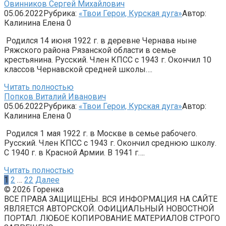
Овинников Сергей Михайлович
05.06.2022
Рубрика:
«Твои Герои, Курская дуга»
Автор:
Калинина Елена
0
Родился 14 июня 1922 г. в деревне Чернава ныне
Ряжского района Рязанской области в семье
крестьянина. Русский. Член КПСС с 1943 г. Окончил 10
классов Чернавской средней школы….
Читать полностью
Попков Виталий Иванович
05.06.2022
Рубрика:
«Твои Герои, Курская дуга»
Автор:
Калинина Елена
0
Родился 1 мая 1922 г. в Москве в семье рабочего.
Русский. Член КПСС с 1943 г. Окончил среднюю школу.
С 1940 г. в Красной Армии. В 1941 г….
Читать полностью
Пагинация
1
2
…
22
Далее
записей
© 2026 Горенка
ВСЕ ПРАВА ЗАЩИЩЕНЫ. ВСЯ ИНФОРМАЦИЯ НА САЙТЕ
ЯВЛЯЕТСЯ АВТОРСКОЙ. ОФИЦИАЛЬНЫЙ НОВОСТНОЙ
ПОРТАЛ. ЛЮБОЕ КОПИРОВАНИЕ МАТЕРИАЛОВ СТРОГО