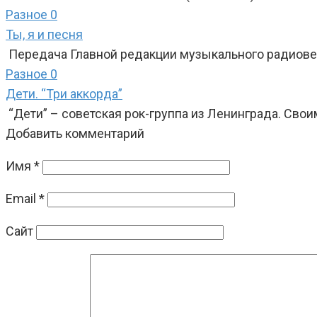
Разное
0
Ты, я и песня
Передача Главной редакции музыкального радиовеща
Разное
0
Дети. “Три аккорда”
“Дети” – советская рок-группа из Ленинграда. Сво
Добавить комментарий
Имя
*
Email
*
Сайт