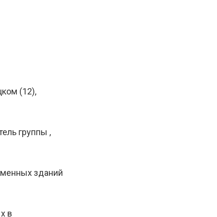
ком (12),
ель группы ,
аменных зданий
х в