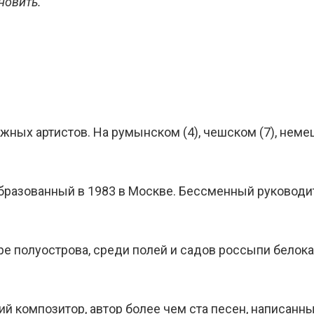
новить.
ых артистов. На румынском (4), чешском (7), немец
бразованный в 1983 в Москве. Бессменный руководит
е полуострова, среди полей и садов россыпи белок
й композитор, автор более чем ста песен, написанны