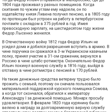
1804 года проживал у разных помещиков. Когда
скитания по чужим углам ему надоели, он по
ходатайству князя Ливена получил пенсию, а в 1805 году
по протекции был устроен на работу в петербургском
почтамте с окладом в 375 рублей в год. Имея
превосходную зарплату, на шестидесятом году жизни
Федор Лысенко женился.
В Отечественную войну 1812 года Федор Ильич не
усидел дома и добился разрешения вступить в армию. В
чине поручика он сражался в 3-м Украинском казачьем
полку, принял участие в 31-ом сражении, вернулся в
Россию в чине штабс-ротмистра. Окончательно Федор
Ильич покинул военную службу в 1816 году, выйдя в
отставку в чине ротмистра с пенсией в 170 рублей.
На такие денежные средства ветерану трудно было
прожить с семьей, поэтому он сначала пользовался
материальной поддержкой курского помещика Сомова,
а когда тот скончался, обратился к императору
Александру I за денежной помощью. Монарх просьбу
удовлетворил. В феврале 1820 года курянину было
велено в награду за долговременную верную службу