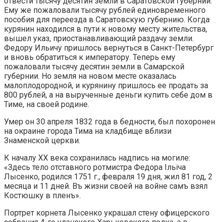
отвести тысячу десятин земли в Саратовской губернии.
Ему же пожаловали тысячу рублей единовременного
пособия для переезда в Саратовскую губернию. Когда
курянин находился в пути к новому месту жительства,
вышел указ, приостанавливающий раздачу земли.
Федору Ильичу пришлось вернуться в Санкт-Петербург
и вновь обратиться к императору. Теперь ему
пожаловали тысячу десятин земли в Самарской
губернии. Но земля на новом месте оказалась
малоплодородной, и курянину пришлось ее продать за
800 рублей, а на вырученные деньги купить себе дом в
Тиме, на своей родине.
Умер он 30 апреля 1832 года в бедности, был похоронен
на окраине города Тима на кладбище вблизи
Знаменской церкви.
К началу XX века сохранилась надпись на могиле:
«Здесь тело отставного ротмистра Федора Ільіча
Лысенко, родился 1751 г., февраля 19 дня, жил 81 год, 2
месяца и 11 дней. Въ жизни своей на войне самъ взял
Костюшку в пленъ».
Портрет корнета Лысенко украшал стену офицерского