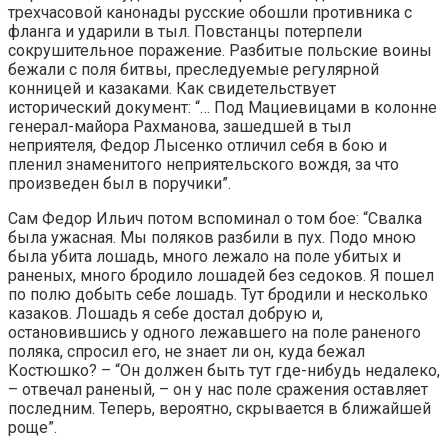
трехчасовой канонады русские обошли противника с
фланга и ударили в тыл. Повстанцы потерпели
сокрушительное поражение. Разбитые польские воины
бежали с поля битвы, преследуемые регулярной
конницей и казаками. Как свидетельствует
исторический документ: “… Под Мациевицами в колонне
генерал-майора Рахманова, зашедшей в тыл
неприятеля, Федор Лысенко отличил себя в бою и
пленил знаменитого неприятельского вождя, за что
произведен был в поручики”.
Сам Федор Ильич потом вспоминал о том бое: “Свалка
была ужасная. Мы поляков разбили в пух. Подо мною
была убита лошадь, много лежало на поле убитых и
раненых, много бродило лошадей без седоков. Я пошел
по полю добыть себе лошадь. Тут бродили и несколько
казаков. Лошадь я себе достал добрую и,
остановившись у одного лежавшего на поле раненого
поляка, спросил его, не знает ли он, куда бежал
Костюшко? – “Он должен быть тут где-нибудь недалеко,
– отвечал раненый, – он у нас поле сражения оставляет
последним. Теперь, вероятно, скрывается в ближайшей
роще”.