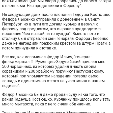
божьей помощью мы скоро добрались до своего лагеря
с пленными. Нас представили к Ферзену”.
На следующий день после пленения Тадеуша Костюшко
Федора Лысенко отправили с донесением в Санкт-
Петербург, но в пути его догнал курьер и вернул к
Ферзену под предлогом, что он ранил предводителя
восстания “без всякой на то нужды”. Вместо него в
столицу был отправлен сын генерала. Федора Лысенко
даже не наградили пражским крестом за штурм Праги, а
потом принудили к отставке.
Все же, как вспоминал Федор Ильич, “генерал-
фельдмаршал П. Румянцев-Задунайский прислал мне
500 червонных, из которых уделил я часть своим
соратникам и 200 храброму поручику Пастуховскому,
который при упомянутом нападении потерял свою
лошадь и единственно оттого не участвовал в нашем
подвиге”.
Федор Лысенко был даже предан суду из-за того, что
ранил Тадеуша Костюшко. Курянину пришлось испытать
много мытарств, пока с него сняли обвинение.
Тогда Федор Ильич отправился в Малороссию, где до