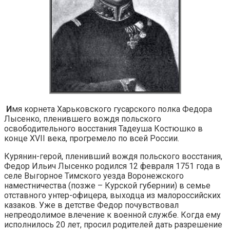
И
мя корнета Харьковского гусарского полка Федора
Лысенко, пленившего вождя польского
освободительного восстания Тадеуша Костюшко в
конце XVII века, прогремело по всей России.
Курянин-герой, пленивший вождя польского восстания,
Федор Ильич Лысенко родился 12 февраля 1751 года в
селе Выгорное Тимского уезда Воронежского
наместничества (позже – Курской губернии) в семье
отставного унтер-офицера, выходца из малороссийских
казаков. Уже в детстве Федор почувствовал
непреодолимое влечение к военной службе. Когда ему
исполнилось 20 лет, просил родителей дать разрешение