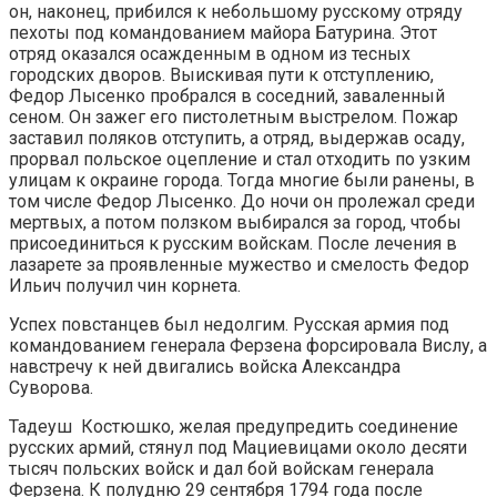
он, наконец, прибился к небольшому русскому отряду
пехоты под командованием майора Батурина. Этот
отряд оказался осажденным в одном из тесных
городских дворов. Выискивая пути к отступлению,
Федор Лысенко пробрался в соседний, заваленный
сеном. Он зажег его пистолетным выстрелом. Пожар
заставил поляков отступить, а отряд, выдержав осаду,
прорвал польское оцепление и стал отходить по узким
улицам к окраине города. Тогда многие были ранены, в
том числе Федор Лысенко. До ночи он пролежал среди
мертвых, а потом ползком выбирался за город, чтобы
присоединиться к русским войскам. После лечения в
лазарете за проявленные мужество и смелость Федор
Ильич получил чин корнета.
Успех повстанцев был недолгим. Русская армия под
командованием генерала Ферзена форсировала Вислу, а
навстречу к ней двигались войска Александра
Суворова.
Тадеуш Костюшко, желая предупредить соединение
русских армий, стянул под Мациевицами около десяти
тысяч польских войск и дал бой войскам генерала
Ферзена. К полудню 29 сентября 1794 года после