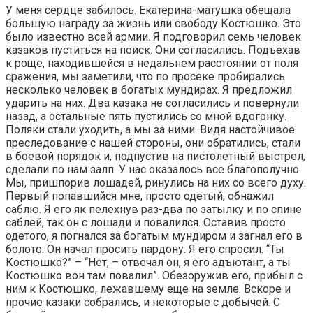
У меня сердце забилось. Екатерина-матушка обещала
большую награду за жизнь или свободу Костюшко. Это
было известно всей армии. Я подговорил семь человек
казаков пуститься на поиск. Они согласились. Подъехав
к роще, находившейся в недальнем расстоянии от поля
сражения, мы заметили, что по просеке пробирались
несколько человек в богатых мундирах. Я предложил
ударить на них. Два казака не согласились и повернули
назад, а остальные пять пустились со мной вдогонку.
Поляки стали уходить, а мы за ними. Видя настойчивое
преследование с нашей стороны, они обратились, стали
в боевой порядок и, подпустив на пистолетный выстрел,
сделали по нам залп. У нас оказалось все благополучно.
Мы, пришпорив лошадей, ринулись на них со всего духу.
Первый попавшийся мне, просто одетый, обнажил
саблю. Я его як пелехнув раз-два по затылку и по спине
саблей, так он с лошади и повалился. Оставив просто
одетого, я погнался за богатым мундиром и загнал его в
болото. Он начал просить пардону. Я его спросил: “Ты
Костюшко?” – “Нет, – отвечал он, я его адъютант, а ты
Костюшко вон там повалил”. Обезоружив его, прибыл с
ним к Костюшко, лежавшему еще на земле. Вскоре и
прочие казаки собрались, и некоторые с добычей. С