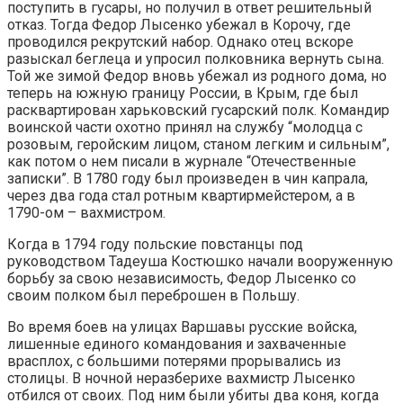
поступить в гусары, но получил в ответ решительный
отказ. Тогда Федор Лысенко убежал в Корочу, где
проводился рекрутский набор. Однако отец вскоре
разыскал беглеца и упросил полковника вернуть сына.
Той же зимой Федор вновь убежал из родного дома, но
теперь на южную границу России, в Крым, где был
расквартирован харьковский гусарский полк. Командир
воинской части охотно принял на службу “молодца с
розовым, геройским лицом, станом легким и сильным”,
как потом о нем писали в журнале “Отечественные
записки”. В 1780 году был произведен в чин капрала,
через два года стал ротным квартирмейстером, а в
1790-ом – вахмистром.
Когда в 1794 году польские повстанцы под
руководством Тадеуша Костюшко начали вооруженную
борьбу за свою независимость, Федор Лысенко со
своим полком был переброшен в Польшу.
Во время боев на улицах Варшавы русские войска,
лишенные единого командования и захваченные
врасплох, с большими потерями прорывались из
столицы. В ночной неразберихе вахмистр Лысенко
отбился от своих. Под ним были убиты два коня, когда