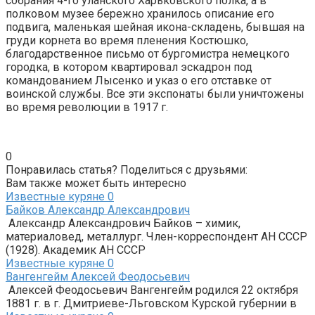
собрания 4-го уланского Харьковского полка, а в
полковом музее бережно хранилось описание его
подвига, маленькая шейная икона-складень, бывшая на
груди корнета во время пленения Костюшко,
благодарственное письмо от бургомистра немецкого
городка, в котором квартировал эскадрон под
командованием Лысенко и указ о его отставке от
воинской службы. Все эти экспонаты были уничтожены
во время революции в 1917 г.
0
Понравилась статья? Поделиться с друзьями:
Вам также может быть интересно
Известные куряне
0
Байков Александр Александрович
Александр Александрович Байков – химик,
материаловед, металлург. Член-корреспондент АН СССР
(1928). Академик АН СССР
Известные куряне
0
Вангенгейм Алексей Феодосьевич
Алексей Феодосьевич Вангенгейм родился 22 октября
1881 г. в г. Дмитриеве-Льговском Курской губернии в