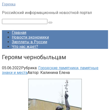
Перейти
Горенка
к
Российский информационный новостной портал
контенту
Поиск:
Главная
Новости экономики
Зарплаты в России
Что нас ждет?
Героям чернобыльцам
05.06.2022
Рубрика:
Городские памятники, памятные
знаки и места
Автор:
Калинина Елена