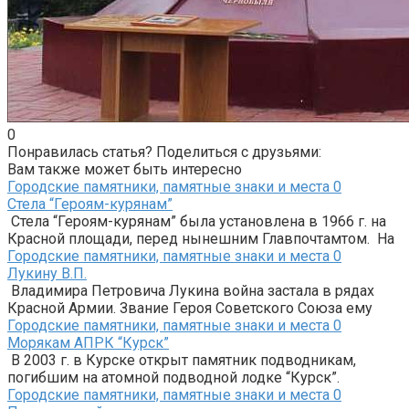
0
Понравилась статья? Поделиться с друзьями:
Вам также может быть интересно
Городские памятники, памятные знаки и места
0
Стела “Героям-курянам”
Стела “Героям-курянам” была установлена в 1966 г. на
Красной площади, перед нынешним Главпочтамтом. На
Городские памятники, памятные знаки и места
0
Лукину В.П.
Владимира Петровича Лукина война застала в рядах
Красной Армии. Звание Героя Советского Союза ему
Городские памятники, памятные знаки и места
0
Морякам АПРК “Курск”
В 2003 г. в Курске открыт памятник подводникам,
погибшим на атомной подводной лодке “Курск”.
Городские памятники, памятные знаки и места
0