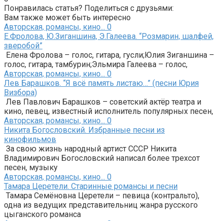
Понравилась статья? Поделиться с друзьями:
Вам также может быть интересно
Авторская, романсы, кино...
0
Е.Фролова, Ю.Зиганшина, Э.Галеева. “Розмарин, шалфей,
зверобой”
Елена Фролова – голос, гитара, гусли;Юлия Зиганшина –
голос, гитара, тамбурин;Эльмира Галеева – голос,
Авторская, романсы, кино...
0
Лев Барашков. “Я всё память листаю…” (песни Юрия
Визбора)
Лев Павлович Барашков – советский актёр театра и
кино, певец, известный исполнитель популярных песен,
Авторская, романсы, кино...
0
Никита Богословский. Избранные песни из
кинофильмов
За свою жизнь народный артист СССР Никита
Владимирович Богословский написал более трехсот
песен, музыку
Авторская, романсы, кино...
0
Тамара Церетели. Старинные романсы и песни
Тамара Семёновна Церетели – певица (контральто),
одна из ведущих представительниц жанра русского
цыганского романса