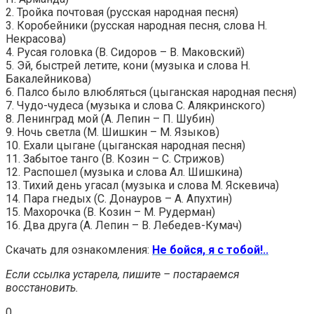
2. Тройка почтовая (русская народная песня)
3. Коробейники (русская народная песня, слова Н.
Некрасова)
4. Русая головка (В. Сидоров – В. Маковский)
5. Эй, быстрей летите, кони (музыка и слова Н.
Бакалейникова)
6. Палсо было влюбляться (цыганская народная песня)
7. Чудо-чудеса (музыка и слова С. Алякринского)
8. Ленинград мой (А. Лепин – П. Шубин)
9. Ночь светла (М. Шишкин – М. Языков)
10. Ехали цыгане (цыганская народная песня)
11. Забытое танго (В. Козин – С. Стрижов)
12. Распошел (музыка и слова Ал. Шишкина)
13. Тихий день угасал (музыка и слова М. Яскевича)
14. Пара гнедых (С. Донауров – А. Апухтин)
15. Махорочка (В. Козин – М. Рудерман)
16. Два друга (А. Лепин – В. Лебедев-Кумач)
Скачать для ознакомления:
Не бойся, я с тобой!..
Если ссылка устарела, пишите – постараемся
восстановить.
0