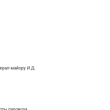
ерал-майору И.Д.
оты паровоза