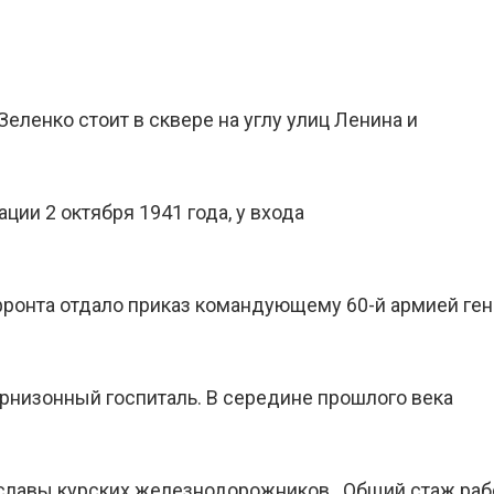
ленко стоит в сквере на углу улиц Ленина и
ции 2 октября 1941 года, у входа
ронта отдало приказ командующему 60-й армией ген
арнизонный госпиталь. В середине прошлого века
 славы курских железнодорожников. Общий стаж раб