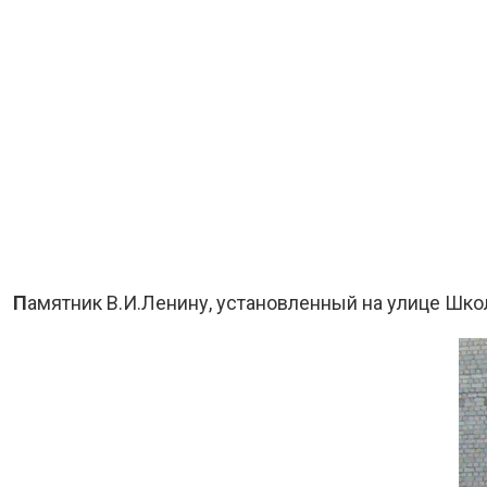
П
амятник В.И.Ленину, установленный на улице Школ