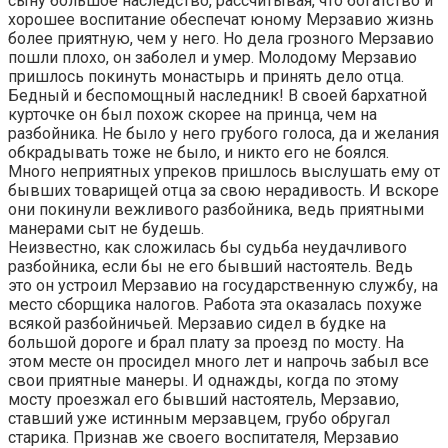
сыну большое наследство, рассчитывая, что богатство и
хорошее воспитание обеспечат юному Мерзавио жизнь
более приятную, чем у него. Но дела грозного Мерзавио
пошли плохо, он заболел и умер. Молодому Мерзавио
пришлось покинуть монастырь и принять дело отца.
Бедный и беспомощный наследник! В своей бархатной
курточке он был похож скорее на принца, чем на
разбойника. Не было у него грубого голоса, да и желания
обкрадывать тоже не было, и никто его не боялся.
Много неприятных упреков пришлось выслушать ему от
бывших товарищей отца за свою нерадивость. И вскоре
они покинули вежливого разбойника, ведь приятными
манерами сыт не будешь.
Неизвестно, как сложилась бы судьба неудачливого
разбойника, если бы не его бывший настоятель. Ведь
это он устроил Мерзавио на государственную службу, на
место сборщика налогов. Работа эта оказалась похуже
всякой разбойничьей. Мерзавио сидел в будке на
большой дороге и брал плату за проезд по мосту. На
этом месте он просидел много лет и напрочь забыл все
свои приятные манеры. И однажды, когда по этому
мосту проезжал его бывший настоятель, Мерзавио,
ставший уже истинным мерзавцем, грубо обругал
старика. Признав же своего воспитателя, Мерзавио