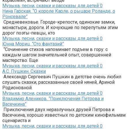
кораблей», встречают везде
Музыка, песни, сказки и рассказы для детей
0
Нина Гарская. “О короле Карле, о рыцаре Роланде, о
Ронсевале”
Средневековье. Городе-крепости, одинокие замки,
монастыри, дороги. И кочующие по перепутьям этим
дорог поэты-певцы, кто
Музыка, песни, сказки и рассказы для детей
0
Юнна Мориц. “Сто фантазий”
“Сочинение стихов напоминает подъем в гору: с
каждым шагом значительней опыт, совершенней
мастерство. Еще
Музыка, песни, сказки и рассказы для детей
0
А.С. Пушкин. Сказки
Александр Сергеевич Пушкин в детстве очень любил
слушать сказки, рассказанные своей няней, Ариной
Родионовной.
Музыка, песни, сказки и рассказы для детей
0
Владимир Алеников. “Приключения Петрова и
Васечкина”
Приключения двух неразлучных друзей Петрова и
Васечкина, хорошо известных по детским кинофильмам
сценариста и
Музыка, песни, сказки и рассказы для детей
0