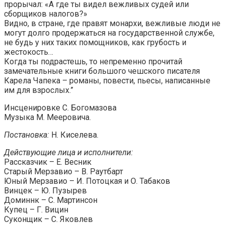
прорычал: «А где ты видел вежливых судей или
сборщиков налогов?»
Видно, в стране, где правят монархи, вежливые люди не
могут долго продержаться на государственной службе,
не будь у них таких помощников, как грубость и
жестокость…
Когда ты подрастешь, то непременно прочитай
замечательные книги большого чешского писателя
Карела Чапека – романы, повести, пьесы, написанные
им для взрослых.”
Инсценировке С. Богомазова
Музыка М. Мееровича.
Постановка:
H. Киселева.
Действующие лица и исполнители:
Рассказчик – Е. Весник
Старый Мерзавио – В. Раутбарт
Юный Мерзавио – И. Потоцкая и О. Табаков
Винцек – Ю. Пузырев
Доминнк – С. Мартинсон
Купец – Г. Вицин
Суконщик – С. Яковлев