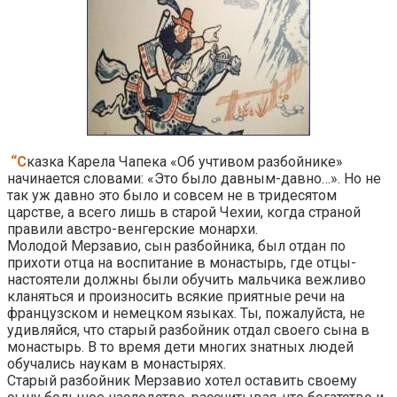
“С
казка Карела Чапека «Об учтивом разбойнике»
начинается словами: «Это было давным-давно…». Но не
так уж давно это было и совсем не в тридесятом
царстве, а всего лишь в старой Чехии, когда страной
правили австро-венгерские монархи.
Молодой Мерзавио, сын разбойника, был отдан по
прихоти отца на воспитание в монастырь, где отцы-
настоятели должны были обучить мальчика вежливо
кланяться и произносить всякие приятные речи на
французском и немецком языках. Ты, пожалуйста, не
удивляйся, что старый разбойник отдал своего сына в
монастырь. В то время дети многих знатных людей
обучались наукам в монастырях.
Старый разбойник Мерзавио хотел оставить своему