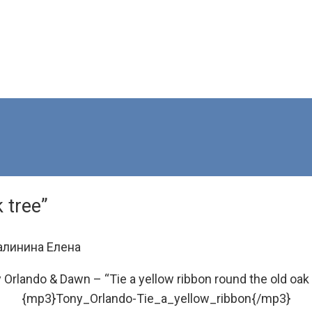
 tree”
алинина Елена
 Orlando & Dawn – “Tie a yellow ribbon round the old oak 
{mp3}Tony_Orlando-Tie_a_yellow_ribbon{/mp3}