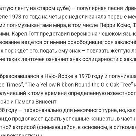
жи жёлтую ленту на старом дубе) – популярная песня Ир
реле 1973-го года на четыре недели заняла первые м
и поп-музыкантами мира, в том числе Перри Комо, 
ими. Карел Готт представил версию на чешском язык
твование ведётся от имени освободившегося заключё
х пор ждёт его, подать ему знак – повязать жёлтую л
ие таких ленточек означает знак солидарности с за
 образовавшаяся в Нью-Йорке в 1970 году и получивш
 Times”, “Tie a Yellow Ribbon Round the Ole Oak Tree” и
же получивший к тому времени определённую известнос
жойс и Памела Винсент.
8 году – первоначально для месячного турне, но, как
андо продолжает давать успешные концерты, в частно
стной актрисой (снимающейся, в основном, в ситкома
ми вокалистками.