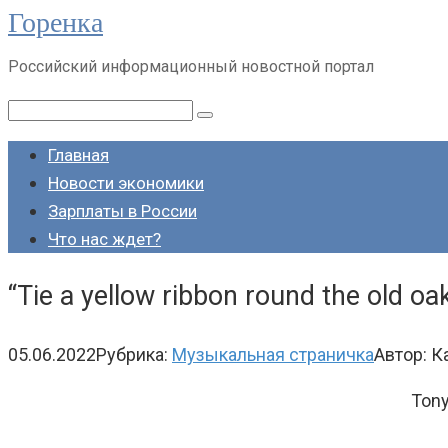
Горенка
Перейти
к
Российский информационный новостной портал
контенту
Поиск:
Главная
Новости экономики
Зарплаты в России
Что нас ждет?
“Tie a yellow ribbon round the old oak
05.06.2022
Рубрика:
Музыкальная страничка
Автор:
К
Tony