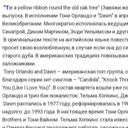
“T
ie a yellow ribbon round the old oak tree” (Завя
выпуска. В исполнении Тони Орландо и “Dawn” в ап
Великобритании.
Многократно исполнялась ведущим
Синатрой, Дином Мартином, Энди Уильямсом и друг
В оригинальном тексте на английском языке повес
просит свою возлюбленную, в случае если она до си
старого дуба. В американских традициях повязыван
заложниками.
Tony Orlando and Dawn – американская поп-группа,
благодаря серии хит-синглов – “Candida”, “Knock Three
You (Like I Love You)”. В состав квартета вошли у
Орландо и трио бэк-вокалисток: Тельма Хопкинс, Д
Dawn распались в 1977 году, реформировалась в 198
надолго: до 1993 года. В настоящее время Тони Орл
Brothers и Тони Вайном. Тельма Хопкинс стала изве
и Памела Винсент продолжают работать сессионны