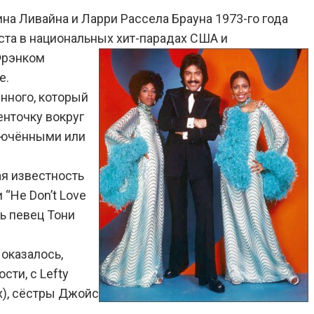
вина Ливайна и Ларри Рассела Брауна 1973-го года
еста в национальных хит-парадах США и
Фрэнком
е.
нного, который
енточку вокруг
ключёнными или
ая известность
 “He Don’t Love
ть певец Тони
 оказалось,
сти, с Lefty
х), сёстры Джойс