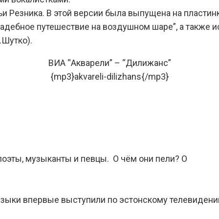
и Резника. В этой версии была выпущена на пластин
адебное путешествие на воздушном шаре”, а также и
.Шутко).
ВИА “Акварели” – “Дилижанс”
{mp3}akvareli-dilizhans{/mp3}
эты, музыканты и певцы. О чём они пели? О
музыки впервые выступили по эстонскому телевиден