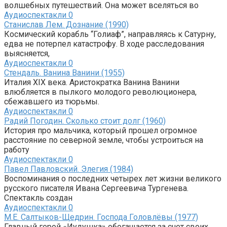
волшебных путешествий. Она может вселяться во
Аудиоспектакли
0
Станислав Лем. Дознание (1990)
Космический корабль “Голиаф”, направляясь к Сатурну,
едва не потерпел катастрофу. В ходе расследования
выясняется,
Аудиоспектакли
0
Стендаль. Ванина Ванини (1955)
Италия XIX века. Аристократка Ванина Ванини
влюбляется в пылкого молодого революционера,
сбежавшего из тюрьмы.
Аудиоспектакли
0
Радий Погодин. Сколько стоит долг (1960)
История про мальчика, который прошел огромное
расстояние по северной земле, чтобы устроиться на
работу
Аудиоспектакли
0
Павел Павловский. Элегия (1984)
Воспоминания о последних четырех лет жизни великого
русского писателя Ивана Сергеевича Тургенева.
Спектакль создан
Аудиоспектакли
0
М.Е. Салтыков-Щедрин. Господа Головлёвы (1977)
Главный герой «Иудушка» обогащается за счет своих