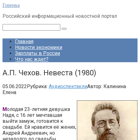
Перейти
Горенка
к
Российский информационный новостной портал
контенту
Поиск:
Главная
Новости экономики
Зарплаты в России
Что нас ждет?
А.П. Чехов. Невеста (1980)
05.06.2022
Рубрика:
Аудиоспектакли
Автор:
Калинина
Елена
М
олодая 23-летняя девушка
Надя, с 16 лет мечтавшая
выйти замуж, готовится к
свадьбе. Ей нравится её жених,
Андрей Андреевич, но
незадолго до свадьбы