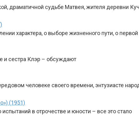
кой, драматичной судьбе Матвея, жителя деревни Куч
)
ении характера, о выборе жизненного пути, о перво
е и сестра Клэр – обсуждают
передовом человеке своего времени, энтузиасте наро
о») (1951)
 испытаний в отрочестве и юности – все это стало