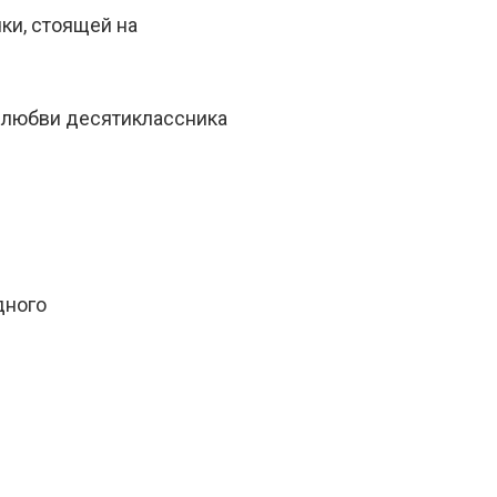
ки, стоящей на
й любви десятиклассника
дного