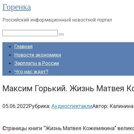
Горенка
Перейти
к
Российский информационный новостной портал
контенту
Поиск:
Главная
Новости экономики
Зарплаты в России
Что нас ждет?
Максим Горький. Жизнь Матвея К
05.06.2022
Рубрика:
Аудиоспектакли
Автор:
Калинина
С
траницы книги “Жизнь Матвея Кожемякина” велико