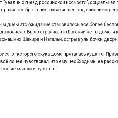
т “уездных гнезд российской косности”, социальная 
 отразилось брожение, охватившее под влиянием ре
дым днём это ожидание становилось всё более бесп
да кончено. Было странно, что Евгении нет в доме, и к
домашних Шакира и Натальи, острые улыбочки дворн
са, от которого скука дома пряталась куда-то. Привы
 всё яснее чувствовал, что ему необходимы её расска
обенные мысли и чувства…”