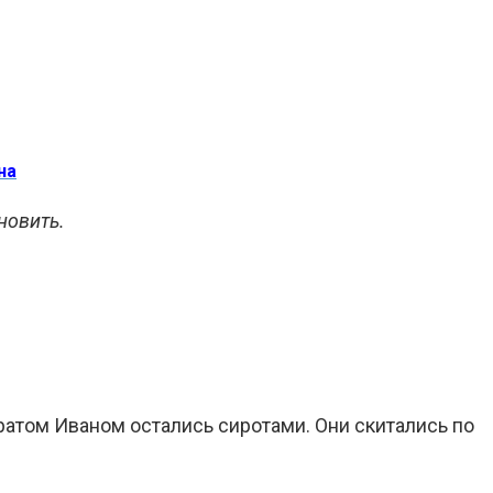
на
новить.
атом Иваном остались сиротами. Они скитались по