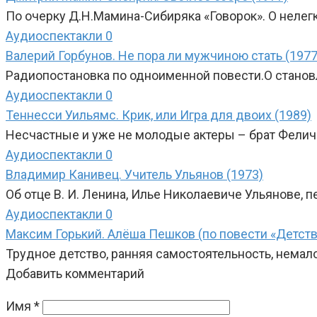
По очерку Д.Н.Мамина-Сибиряка «Говорок». О нелег
Аудиоспектакли
0
Валерий Горбунов. Не пора ли мужчиною стать (1977
Радиопостановка по одноименной повести.О становл
Аудиоспектакли
0
Теннесси Уильямс. Крик, или Игра для двоих (1989)
Несчастные и уже не молодые актеры – брат Фелич
Аудиоспектакли
0
Владимир Канивец. Учитель Ульянов (1973)
Об отце В. И. Ленина, Илье Николаевиче Ульянове, 
Аудиоспектакли
0
Максим Горький. Алёша Пешков (по повести «Детств
Трудное детство, ранняя самостоятельность, немало
Добавить комментарий
Имя
*