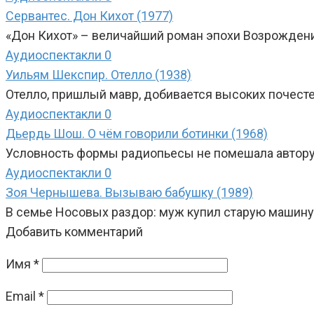
Сервантес. Дон Кихот (1977)
«Дон Кихот» – величайший роман эпохи Возрожден
Аудиоспектакли
0
Уильям Шекспир. Отелло (1938)
Отелло, пришлый мавр, добивается высоких почесте
Аудиоспектакли
0
Дьердь Шош. О чём говорили ботинки (1968)
Условность формы радиопьесы не помешала автору 
Аудиоспектакли
0
Зоя Чернышева. Вызываю бабушку (1989)
В семье Носовых раздор: муж купил старую машину 
Добавить комментарий
Имя
*
Email
*