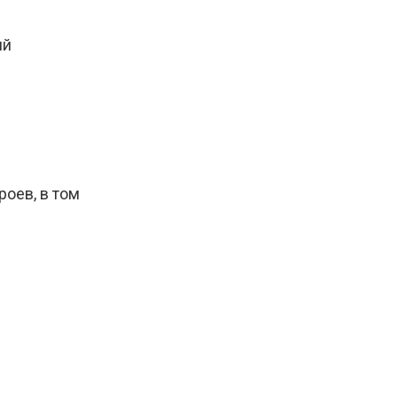
ий
оев, в том