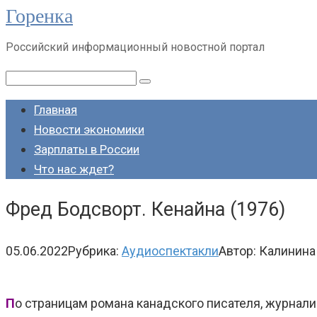
Горенка
Перейти
к
Российский информационный новостной портал
контенту
Поиск:
Главная
Новости экономики
Зарплаты в России
Что нас ждет?
Фред Бодсворт. Кенайна (1976)
05.06.2022
Рубрика:
Аудиоспектакли
Автор:
Калинина
П
о страницам романа канадского писателя, журнали