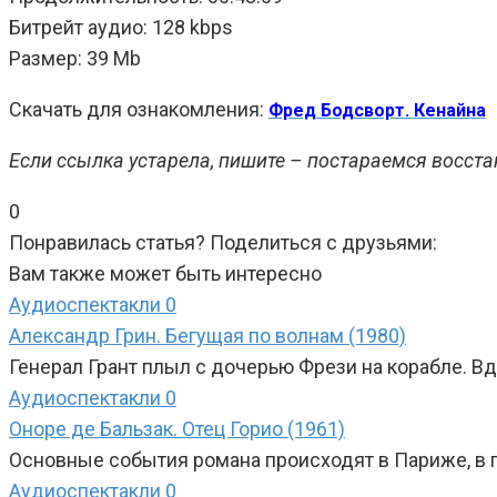
Битрейт аудио: 128 kbps
Размер: 39 Mb
Скачать для ознакомления:
Фред Бодсворт. Кенайна
Если ссылка устарела, пишите – постараемся восста
0
Понравилась статья? Поделиться с друзьями:
Вам также может быть интересно
Аудиоспектакли
0
Александр Грин. Бегущая по волнам (1980)
Генерал Грант плыл с дочерью Фрези на корабле. В
Аудиоспектакли
0
Оноре де Бальзак. Отец Горио (1961)
Основные события романа происходят в Париже, в п
Аудиоспектакли
0