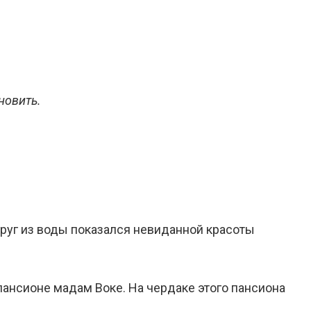
новить.
друг из воды показался невиданной красоты
ансионе мадам Воке. На чердаке этого пансиона