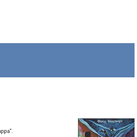
рра”.