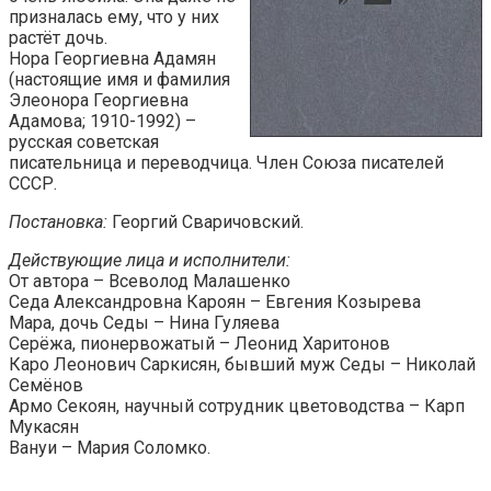
призналась ему, что у них
растёт дочь.
Нора Георгиевна Адамян
(настоящие имя и фамилия
Элеонора Георгиевна
Адамова; 1910-1992) –
русская советская
писательница и переводчица. Член Союза писателей
СССР.
Постановка:
Георгий Сваричовский.
Действующие лица и исполнители:
От автора – Всеволод Малашенко
Седа Александровна Кароян – Евгения Козырева
Мара, дочь Седы – Нина Гуляева
Серёжа, пионервожатый – Леонид Харитонов
Каро Леонович Саркисян, бывший муж Седы – Николай
Семёнов
Армо Секоян, научный сотрудник цветоводства – Карп
Мукасян
Вануи – Мария Соломко.
________________________________