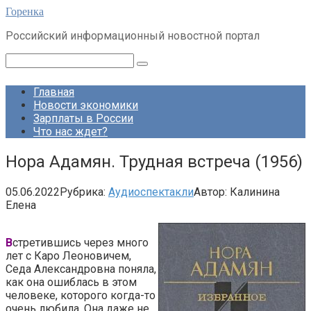
Перейти
Горенка
к
Российский информационный новостной портал
контенту
Поиск:
Главная
Новости экономики
Зарплаты в России
Что нас ждет?
Нора Адамян. Трудная встреча (1956)
05.06.2022
Рубрика:
Аудиоспектакли
Автор:
Калинина
Елена
В
стретившись через много
лет с Каро Леоновичем,
Седа Александровна поняла,
как она ошиблась в этом
человеке, которого когда-то
очень любила. Она даже не