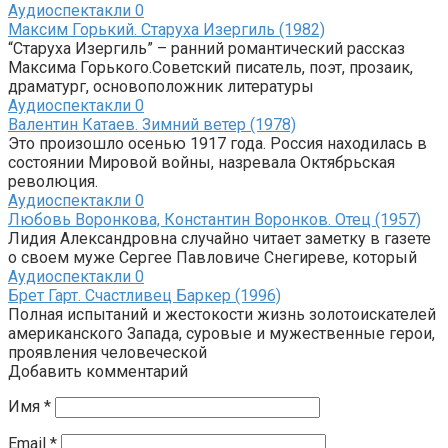
Аудиоспектакли
0
Максим Горький. Старуха Изергиль (1982)
“Старуха Изергиль” – ранний романтический рассказ
Максима Горького.Советский писатель, поэт, прозаик,
драматург, основоположник литературы
Аудиоспектакли
0
Валентин Катаев. Зимний ветер (1978)
Это произошло осенью 1917 года. Россия находилась в
состоянии Мировой войны, назревала Октябрьская
революция.
Аудиоспектакли
0
Любовь Воронкова, Константин Воронков. Отец (1957)
Лидия Александровна случайно читает заметку в газете
о своем муже Сергее Павловиче Снегиреве, который
Аудиоспектакли
0
Брет Гарт. Счастливец Баркер (1996)
Полная испытаний и жестокости жизнь золотоискателей
американского Запада, суровые и мужественные герои,
проявления человеческой
Добавить комментарий
Имя
*
Email
*