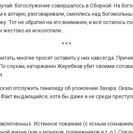
учай: богослужение совершалось в Сборной. На бого
м к алтарю, разговаривали, смеялись над богомольн
. Тот не обратил на это внимания, и всё осталось п
и жестоко их исколотили…
* * *
тать, многие просят оставить у них навсегда. Причина
 По слухам, каторжанин Жеребков убит своими сотова
и.
сил отслужить панихиду об упокоении Захара. Оказыв
. Факт выдающийся, хотя бы даже и не среди престу
ключённых. Истинное покаяние (с ясным сознанием г
й жизни (как у монахов, подвижников и т. п.). Средн