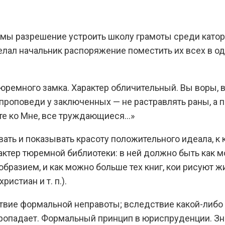
рьмы разрешение устроить школу грамоты среди като
елал начальник распоряжение поместить их всех в од
тюремного замка. Характер обличительный. Вы воры,
р проповеди у заключенных — не растравлять раны, а
те ко Мне, все труждающиеся…»
ать и показывать красоту положительного идеала, к 
актер тюремной библиотеки: в ней должно быть как 
бразием, и как можно больше тех книг, кои рисуют 
истиан и т. п.).
твие формальной неправоты; вследствие какой-либ
пропадает. Формальный принцип в юриспруденции. З