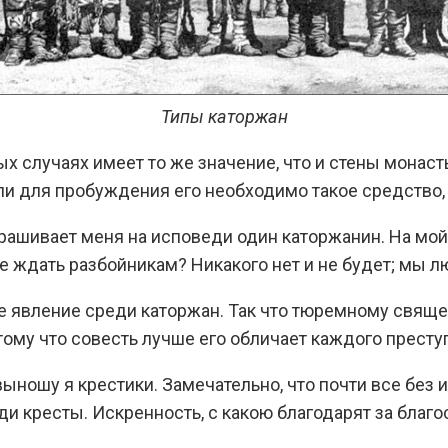
Типы каторжан
 случаях имеет то же значение, что и стены монаст
ли для пробуждения его необходимо такое средство, к
ашивает меня на исповеди один каторжанин. На мой во
 ждать разбойникам? Никакого нет и не будет; мы л
е явление среди каторжан. Так что тюремному свящ
ому что совесть лучше его обличает каждого престу
ыношу я крестики. Замечательно, что почти все без 
уди кресты. Искренность, с какою благодарят за благ