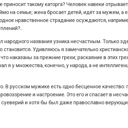
е приносит такому каторга? Человек навеки отрывает
о на семье; жена бросает детей, идёт за мужем, а ес
дное нравственное страдание осуждаются, например, 
плений?..
л народного названия узника несчастным. Только здес
но становится. Удивляюсь я замечательно христианс
 что наказаны за прежние грехи; раскаяние в этих гр
л я у множества, конечно, у народа, а не интеллиген
го. В русском мужике есть одно бесценное качество:
ровоззрение и настроение. Это его и спасает в несч
т суеверий и хотя бы был даже православно верующи