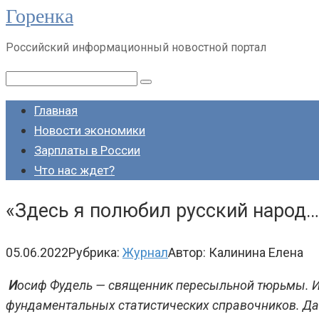
Горенка
Перейти
к
Российский информационный новостной портал
контенту
Поиск:
Главная
Новости экономики
Зарплаты в России
Что нас ждет?
«Здесь я полюбил русский народ…
05.06.2022
Рубрика:
Журнал
Автор:
Калинина Елена
И
осиф Фудель — священник пересыльной тюрьмы. Из 
фундаментальных статистических справочников. Да 