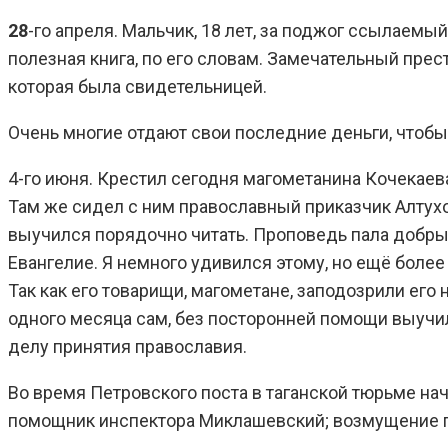
28
-го апреля. Мальчик, 18 лет, за поджог ссылаемый
полезная книга, по его словам. Замечательный прест
которая была свидетельницей.
Очень многие отдают свои последние деньги, чтоб
4-го июня. Крестил сегодня магометанина Кочекаева
Там же сидел с ним православный приказчик Алтухов
выучился порядочно читать. Проповедь пала добры
Евангелие. Я немного удивился этому, но ещё более
Так как его товарищи, магометане, заподозрили его 
одного месяца сам, без посторонней помощи выучил
делу принятия православия.
Во время Петровского поста в таганской тюрьме на
помощник инспектора Миклашевский; возмущение пре