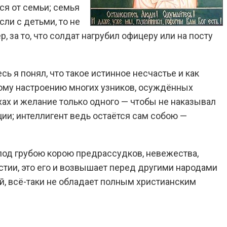
ся от семьи; семья
ли с детьми, то не
за то, что солдат нагрубил офицеру или на посту
ь я понял, что такое истинное несчастье и как
кому настроению многих узников, осуждённых
ехах и желание только одного — чтобы не наказывал
ции; интеллигент ведь остаётся сам собою —
 под грубою корою предрассудков, невежества,
астии, это его и возвышает перед другими народами
й, всё-таки не обладает полным христианским