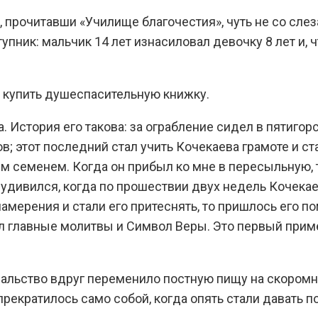
, прочитавши «Училище благочестия», чуть не со слез
упник: мальчик 14 лет изнасиловал девочку 8 лет и, 
ы купить душеспасительную книжку.
. История его такова: за ограбление сидел в пятиго
; этот последний стал учить Кочекаева грамоте и ст
м семенем. Когда он прибыл ко мне в пересыльную, 
 удивился, когда по прошествии двух недель Кочекае
намерения и стали его притеснять, то пришлось его п
 главные молитвы и Символ Веры. Это первый приме
чальство вдруг переменило постную пищу на скоромн
кратилось само собой, когда опять стали давать п