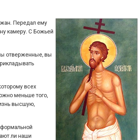
ржан. Передал ему
ну камеру. С Божьей
 вы отверженные, вы
 прикладывать
которому всех
можно меньше того,
жизнь высшую,
о формальной
нают ли наши