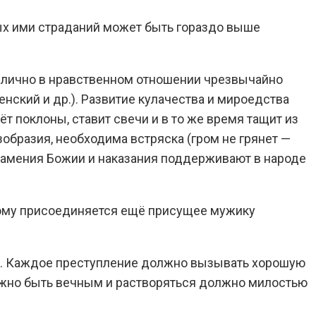
ых ими страданий может быть гораздо выше
ин лично в нравственном отношении чрезвычайно
нский и др.). Развитие кулачества и мироедства
т поклоны, ставит свечи и в то же время тащит из
зобразия, необходима встряска (гром не грянет —
знамения Божии и наказания поддерживают в народе
этому присоединяется ещё присущее мужику
ее. Каждое преступление должно вызывать хорошую
должно быть вечным и растворяться должно милостью