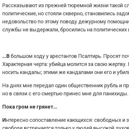
Рассказывают из прежней тюремной жизни такой сл
политические, но стояли скверно, становились задо
недовольство по этому поводу дежурному помощнику
службы не выдержали, бросились на политических 
…В
большом ходу у арестантов Псалтирь. Просят почи
Характерная черта: убийца молится за свою жертву.
носить кандалы; этими же кандалами они его и убил
На днях мне передал один общественник рубль и про
но в связи с его смертью принес мне для панихиды
Пока гром не грянет…
И
нтересно сопоставление кающихся: свободных и за
свободе встречается только у людей высокой духовно