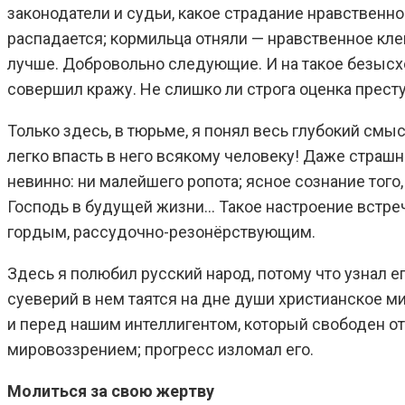
законодатели и судьи, какое страдание нравственно
распадается; кормильца отняли — нравственное клейм
лучше. Добровольно следующие. И на такое безысхо
совершил кражу. Не слишко ли строга оценка престу
Только здесь, в тюрьме, я понял весь глубокий смыс
легко впасть в него всякому человеку! Даже страш
невинно: ни малейшего ропота; ясное сознание того,
Господь в будущей жизни… Такое настроение встреча
гордым, рассудочно-резонёрствующим.
Здесь я полюбил русский народ, потому что узнал е
суеверий в нем таятся на дне души христианское ми
и перед нашим интеллигентом, который свободен о
мировоззрением; прогресс изломал его.
Молиться за свою жертву