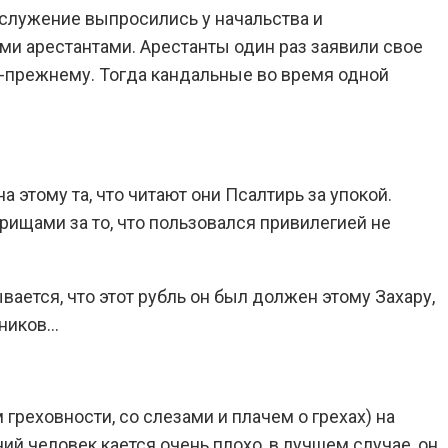
служение выпросились у начальства и
ыми арестантами. Арестанты один раз заявили свое
о-прежнему. Тогда кандальные во время одной
 этому та, что читают они Псалтирь за упокой.
рищами за то, что пользовался привилегией не
ается, что этот рубль он был должен этому Захару,
пников…
реховности, со слезами и плачем о грехах) на
ий человек кается очень плохо, в лучшем случае, он