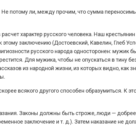
Не потому ли, между прочим, что сумма переносим
в расчет характер русского человека. Наш крестьян
 этому заключению (Достоевский, Кавелин, Глеб Успе
игиозности русского народа односторонен: мужик бьё
рестится. Для мужика, чтобы не опускаться в тину бе
ссказов из народной жизни, из которых видно, как 
ы.
 скорее всякого другого способен образумиться. К 
аказания. Законы должны быть строже, люди — добр
временное заключение и т. д.). Затем наказание не 