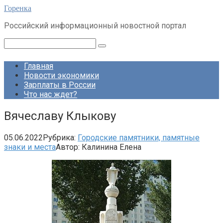
Перейти
Горенка
к
Российский информационный новостной портал
контенту
Поиск:
Главная
Новости экономики
Зарплаты в России
Что нас ждет?
Вячеславу Клыкову
05.06.2022
Рубрика:
Городские памятники, памятные
знаки и места
Автор:
Калинина Елена