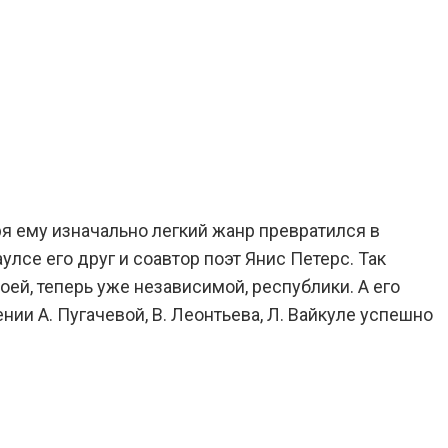
я ему изначально легкий жанр превратился в
лсе его друг и соавтор поэт Янис Петерс. Так
ей, тепеpь уже независимой, pеспублики. А его
нии А. Пугачевой, В. Леонтьева, Л. Вайкуле успешно