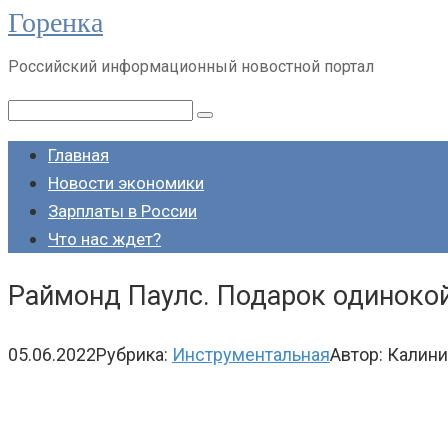
Горенка
Перейти
к
Российский информационный новостной портал
контенту
Поиск:
Главная
Новости экономики
Зарплаты в России
Что нас ждет?
Раймонд Паулс. Подарок одиноко
05.06.2022
Рубрика:
Инструментальная
Автор:
Калини