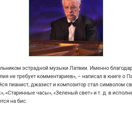
льником эстрадной музыки Латвии. Именно благодар
я не требует комментариев», – написал в книге о Пау
ся пианист, джазист и композитор стал символом сво
 «Стаpинные часы», «Зеленый свет» и т. д. в исполне
тся на бис.