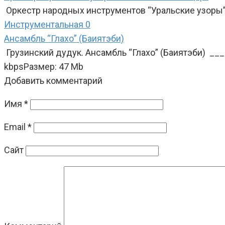
Оркестр народных инструментов “Уральские узоры”
Инструментальная
0
Ансамбль “Глахо” (Баиятэби)
Грузинский дудук. Ансамбль “Глахо” (Баиятэби) _
kbpsРазмер: 47 Mb
Добавить комментарий
Имя
*
Email
*
Сайт