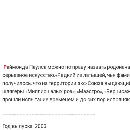
Р
аймонда Паулса можно по праву назвать родонача
серьезное искусство.«Редкий из латышей, чья фамили
получилось, что на территории экс-Союза выдающий
шлягеры «Миллион алых pоз», «Маэстpо», «Веpнисаж»,
пpошли испытание вpеменем и до сих поp исполняю
________________________________
Год выпуска: 2003