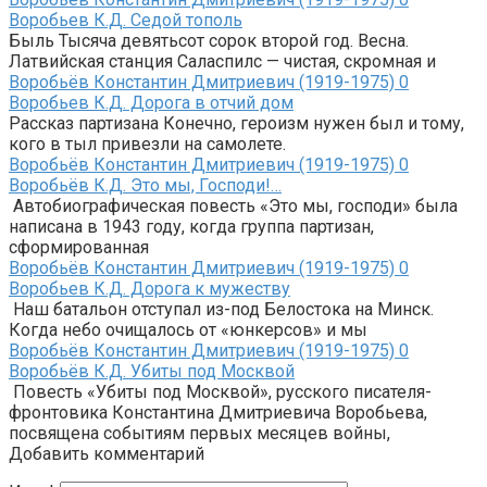
Воробьев К.Д. Седой тополь
Быль Тысяча девятьсот сорок второй год. Весна.
Латвийская станция Саласпилс — чистая, скромная и
Воробьёв Константин Дмитриевич (1919-1975)
0
Воробьев К.Д. Дорога в отчий дом
Рассказ партизана Конечно, героизм нужен был и тому,
кого в тыл привезли на самолете.
Воробьёв Константин Дмитриевич (1919-1975)
0
Воробьёв К.Д. Это мы, Господи!…
Автобиографическая повесть «Это мы, господи» была
написана в 1943 году, когда группа партизан,
сформированная
Воробьёв Константин Дмитриевич (1919-1975)
0
Воробьев К.Д. Дорога к мужеству
Наш батальон отступал из-под Белостока на Минск.
Когда небо очищалось от «юнкерсов» и мы
Воробьёв Константин Дмитриевич (1919-1975)
0
Воробьёв К.Д. Убиты под Москвой
Повесть «Убиты под Москвой», русского писателя-
фронтовика Константина Дмитриевича Воробьева,
посвящена событиям первых месяцев войны,
Добавить комментарий