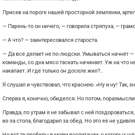
Присев на пороге нашей просторной землянки, артел
— Парень-то он ничего, — говорила стряпуха, — грам
— А что? — заинтересовался староста.
— Да всё делает не по-людски. Умываться начнёт — в
команды, со дна мясо таскать начинает. Уж на что не
накапает. И где только он доселе жил?..
Я слушал и чувствовал, что краснею. «Ну и ну! Так, з
Сперва я, конечно, обиделся. Но потом, поразмысли
Правда, по утрам я не забывал с ней поздороваться
из-за стола, благодарил за обед. Но это её не удив
Но вот те пробелы в моём воспитании, о которых шл