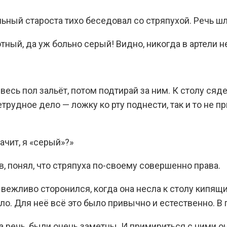
ьный староста тихо беседовал со стряпухой. Речь шл
отный, да уж больно серый! Видно, никогда в артели н
есь пол зальёт, потом подтирай за ним. К столу сядет
трудное дело — ложку ко рту поднести, так и то не пр
начит, я «серый»?»
в, понял, что стряпуха по-своему совершенно права.
, вежливо сторонился, когда она несла к столу кипящ
ляло. Для неё всё это было привычно и естественно. В
а речь, были очень заметны. И примириться с ними он