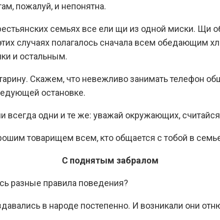
ам, пожалуй, и непонятна.
крестьянских семьях все ели щи из одной миски. Щи о
этих случаях полагалось сначала всем обедающим хле
чки и остальным.
старину. Скажем, что невежливо занимать телефон об
ледующей остановке.
ни всегда одни и те же: уважай окружающих, считайся
ошим товарищем всем, кто общается с тобой в семье,
С поднятым забралом
сь разные правила поведения?
здавались в народе постепенно. И возникали они отн