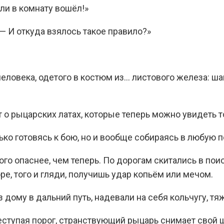
сли в комнату вошёл!»
 — И откуда взялось такое правило?»
 человека, одетого в костюм из… листового железа: ш
т о рыцарских латах, которые теперь можно увидеть т
ько готовясь к бою, но и вообще собираясь в любую п
ого опаснее, чем теперь. По дорогам скитались в по
е, того и гляди, получишь удар копьём или мечом.
дому в дальний путь, надевали на себя кольчугу, т
еступая порог, странствующий рыцарь снимает свой шл