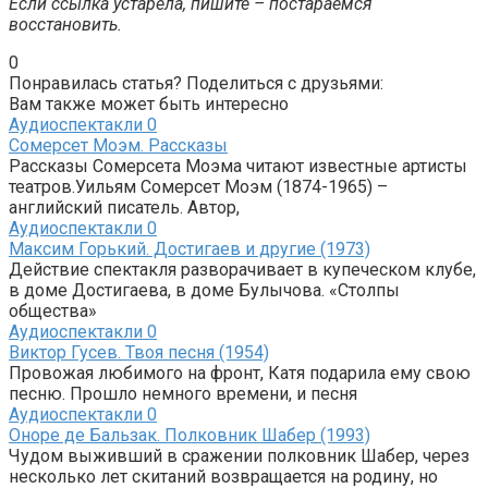
Если ссылка устарела, пишите – постараемся
восстановить.
0
Понравилась статья? Поделиться с друзьями:
Вам также может быть интересно
Аудиоспектакли
0
Сомерсет Моэм. Рассказы
Рассказы Сомерсета Моэма читают известные артисты
театров.Уильям Сомерсет Моэм (1874-1965) –
английский писатель. Автор,
Аудиоспектакли
0
Максим Горький. Достигаев и другие (1973)
Действие спектакля разворачивает в купеческом клубе,
в доме Достигаева, в доме Булычова. «Столпы
общества»
Аудиоспектакли
0
Виктор Гусев. Твоя песня (1954)
Провожая любимого на фронт, Катя подарила ему свою
песню. Прошло немного времени, и песня
Аудиоспектакли
0
Оноре де Бальзак. Полковник Шабер (1993)
Чудом выживший в сражении полковник Шабер, через
несколько лет скитаний возвращается на родину, но