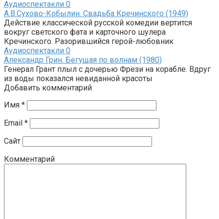
Аудиоспектакли
0
А.В.Сухово-Кобылин. Свадьба Кречинского (1949)
Действие классической русской комедии вертится
вокруг светского фата и карточного шулера
Кречинского. Разорившийся герой-любовник
Аудиоспектакли
0
Александр Грин. Бегущая по волнам (1980)
Генерал Грант плыл с дочерью Фрези на корабле. Вдруг
из воды показался невиданной красоты
Добавить комментарий
Имя
*
Email
*
Сайт
Комментарий