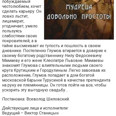
побуждаемый
честолюбием, хочет
сделать карьеру. Он
ловко льстит,
лицемерит,
угодничает, умело
пользуясь
слабостями своих
покровителей, а в
тайне высмеивает их тупость и пошлость в своем
дневнике. Постепенно Глумов втирается в доверие к
своему богатому родственнику Нилу Федосеевичу
Мамаеву и его жене Клеопатре Львовне. Мамаевы
знакомят Глумова с влиятельными людьми своего
круга Крутицким и Городулиным. Легко завоевав их
расположение, Глумов попадает в дом богатой
московской барыни Турусиной в качестве претендента
на руку ее племянницы. Он готов пойти на все, чтобы
ускорить эту выгодную свадьбу…
Постановка:
Всеволод Шиловский.
Действующие лица и исполнители:
Ведущий – Виктор Станицын