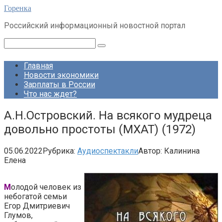
Перейти
Горенка
к
Российский информационный новостной портал
контенту
Поиск:
Главная
Новости экономики
Зарплаты в России
Что нас ждет?
А.Н.Островский. На всякого мудреца
довольно простоты (МХАТ) (1972)
05.06.2022
Рубрика:
Аудиоспектакли
Автор:
Калинина
Елена
М
олодой человек из
небогатой семьи
Егор Дмитриевич
Глумов,