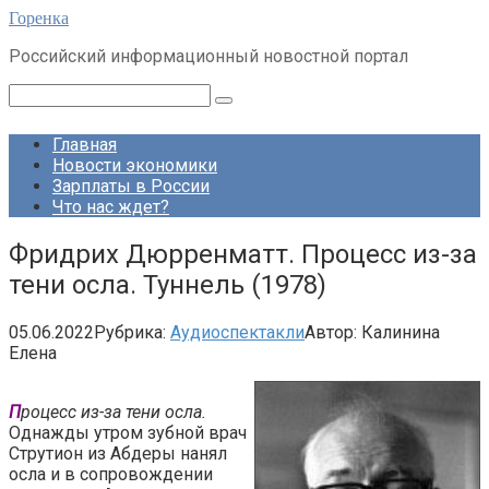
Перейти
Горенка
к
Российский информационный новостной портал
контенту
Поиск:
Главная
Новости экономики
Зарплаты в России
Что нас ждет?
Фридрих Дюрренматт. Процесс из-за
тени осла. Туннель (1978)
05.06.2022
Рубрика:
Аудиоспектакли
Автор:
Калинина
Елена
П
роцесс из-за тени осла.
Однажды утром зубной врач
Струтион из Абдеры нанял
осла и в сопровождении