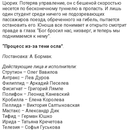
Цюрих. Потеряв управление, он с бешеной скоростью
несется по бесконечному туннелю в пропасть. И лишь
один студент среди ничего не подозревающих
пассажиров поезда, обреченного на гибель, пытается
остановить его. Юноша все понимает и открыто смотрит
правде в глаза: “Бог бросил нас, низверг, и теперь мы
поднимаемся к нему”.
“Процесс из-за тени осла”
.
Постановка:
А. Бормак.
Действующие лица и исполнители:
Струтион – Олег Вавилов
Антракс – Лев Дуров
Филиппид – Аркадий Песелев
Фисигнат – Григорий Лямпе
Полифон – Леонид Каневский
Кробилла – Елена Королева
Пеллида – Виктория Салтыковская
Мастакс – Александр Дик
Тифид – Герман Юшко
Ирида – Татьяна Кречетова
Телезия – Софья Гуськова