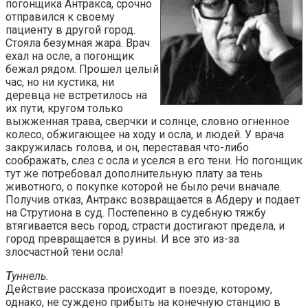
погонщика Антракса, срочно
отправился к своему
пациенту в другой город.
Стояла безумная жара. Врач
ехал на осле, а погонщик
бежал рядом. Прошел целый
час, но ни кустика, ни
деревца не встретилось на
их пути, кругом только
выжженная трава, сверчки и солнце, словно огненное
колесо, обжигающее на ходу и осла, и людей. У врача
закружилась голова, и он, переставая что-либо
соображать, слез с осла и уселся в его тени. Но погонщик
тут же потребовал дополнительную плату за тень
животного, о покупке которой не было речи вначале.
Получив отказ, Антракс возвращается в Абдеру и подает
на Струтиона в суд. Постепенно в судебную тяжбу
втягивается весь город, страсти достигают предела, и
город превращается в руины. И все это из-за
злосчастной тени осла!
Т
уннель.
Действие рассказа происходит в поезде, которому,
однако, не суждено прибыть на конечную станцию в