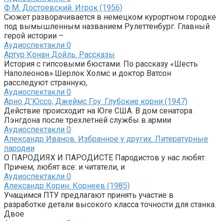
Ф.М. Достоевский. Игрок (1956)
Сюжет разворачивается в немецком курортном городке
под вымышленным названием Рулеттенбург. Главный
герой истории –
Аудиоспектакли
0
Артур Конан Дойль. Рассказы
История с гипсовыми бюстами. По рассказу «Шесть
Наполеонов».Шерлок Холмс и доктор Ватсон
расследуют странную,
Аудиоспектакли
0
Арно Д’Юссо, Джеймс Гоу. Глубокие корни (1947)
Действие происходит на Юге США. В дом сенатора
Лэнгдона после трехлетней службы в армии
Аудиоспектакли
0
Александр Иванов. Избранное у других. Литературные
пародии
О ПАРОДИЯХ И ПАРОДИСТЕ Пародистов у нас любят.
Причем, любят все: и читатели, и
Аудиоспектакли
0
Александр Корин. Корнеев (1985)
Учащимся ПТУ предлагают принять участие в
разработке детали высокого класса точности для станка.
Двое