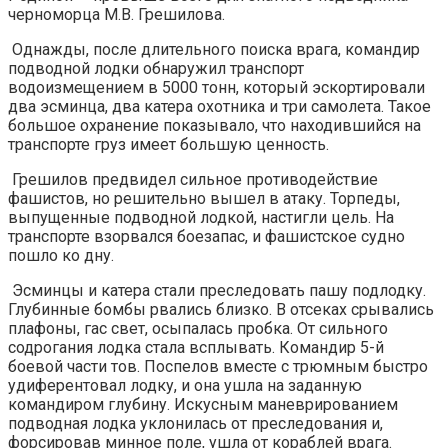
черноморца М.В. Грешилова.
Однажды, после длительного поиска врага, командир
подводной лодки обнаружил транспорт
водоизмещением в 5000 тонн, который эскортировали
два эсминца, два катера охотника и три самолета. Такое
большое охранение показывало, что находившийся на
транспорте груз имеет большую ценность.
Грешилов предвидел сильное противодействие
фашистов, но решительно вышел в атаку. Торпеды,
выпущенные подводной лодкой, настигли цель. На
транспорте взорвался боезапас, и фашистское судно
пошло ко дну.
Эсминцы и катера стали преследовать пашу подлодку.
Глубинные бомбы рвались близко. В отсеках срывались
плафоны, гас свет, осыпалась пробка. От сильного
содрогания лодка стала всплывать. Командир 5-й
боевой части тов. Поспелов вместе с трюмным быстро
удиферентовал лодку, и она ушла на заданную
командиром глубину. Искусным маневрированием
подводная лодка уклонилась от преследования и,
форсировав минное поле, ушла от кораблей врага.