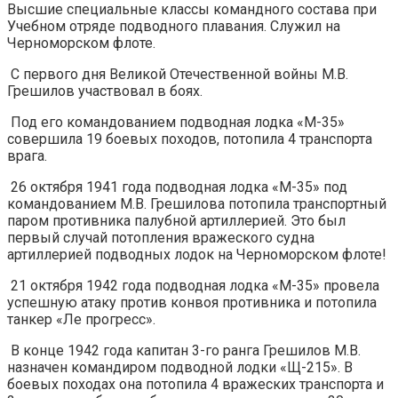
Высшие специальные классы командного состава при
Учебном отряде подводного плавания. Служил на
Черноморском флоте.
С первого дня Великой Отечественной войны М.В.
Грешилов участвовал в боях.
Под его командованием подводная лодка «М-35»
совершила 19 боевых походов, потопила 4 транспорта
врага.
26 октября 1941 года подводная лодка «М-35» под
командованием М.В. Грешилова потопила транспортный
паром противника палубной артиллерией. Это был
первый случай потопления вражеского судна
артиллерией подводных лодок на Черноморском флоте!
21 октября 1942 года подводная лодка «М-35» провела
успешную атаку против конвоя противника и потопила
танкер «Ле прогресс».
В конце 1942 года капитан 3-го ранга Грешилов М.В.
назначен командиром подводной лодки «Щ-215». В
боевых походах она потопила 4 вражеских транспорта и