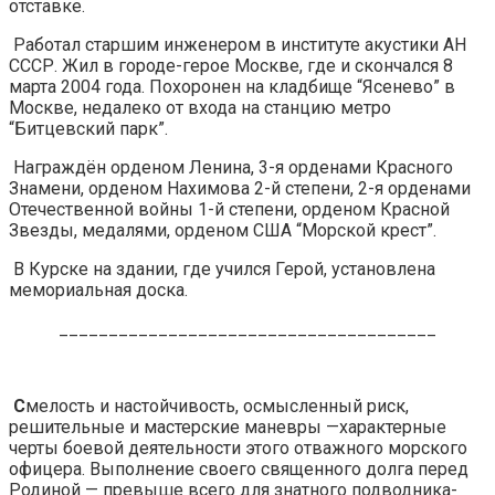
отставке.
Работал старшим инженером в институте акустики АН
СССР. Жил в городе-герое Москве, где и скончался 8
марта 2004 года. Похоронен на кладбище “Ясенево” в
Москве, недалеко от входа на станцию метро
“Битцевский парк”.
Награждён орденом Ленина, 3-я орденами Красного
Знамени, орденом Нахимова 2-й степени, 2-я орденами
Отечественной войны 1-й степени, орденом Красной
Звезды, медалями, орденом США “Морской крест”.
В Курске на здании, где учился Герой, установлена
мемориальная доска.
______________________________________
С
мелость и настойчивость, осмысленный риск,
решительные и мастерские маневры —характерные
черты боевой деятельности этого отважного морского
офицера. Выполнение своего священного долга перед
Родиной — превыше всего для знатного подводника-