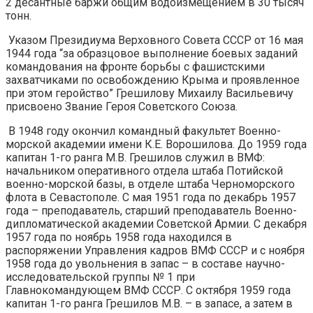
2 десантные баржи общим водоизмещением в 30 тысяч
тонн.
Указом Президиума Верховного Совета СССР от 16 мая
1944 года “за образцовое выполнение боевых заданий
командования на фронте борьбы с фашистскими
захватчиками по освобождению Крыма и проявленное
при этом геройство” Грешилову Михаилу Васильевичу
присвоено Звание Героя Советского Союза.
В 1948 году окончил командный факультет Военно-
морской академии имени К.Е. Ворошилова. До 1959 года
капитан 1-го ранга М.В. Грешилов служил в ВМФ:
начальником оперативного отдела штаба Потийской
военно-морской базы, в отделе штаба Черноморского
флота в Севастополе. С мая 1951 года по декабрь 1957
года – преподаватель, старший преподаватель Военно-
дипломатической академии Советской Армии. С декабря
1957 года по ноябрь 1958 года находился в
распоряжении Управления кадров ВМФ СССР и с ноября
1958 года до увольнения в запас – в составе научно-
исследовательской группы № 1 при
Главнокомандующем ВМФ СССР. С октября 1959 года
капитан 1-го ранга Грешилов М.В. – в запасе, а затем в