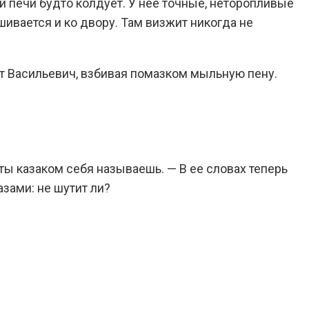
 печи будто колдует. У нее точные, неторопливые
ушивается и ко двору. Там визжит никогда не
ат Васильевич, взбивая помазком мыльную пену.
 ты казаком себя называешь. — В ее словах теперь
зами: не шутит ли?