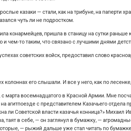
рослые казаки — стали, как на трибуне, на паперти х
азался чуть ли не подростком.
редила конармейцев, пришла в станицу на сутки рань
 и чем-то таким, что связано с лучшими днями детст
успехах советских войск, предоставил слово красноа
ех колоннах его слышали. И все у него, как по лесенк
, с марта восемнадцатого в Красной Армии. Мне по
на агитпоезде с представителем Казачьего отдела п
а ли Советской власти казачья конница?» Михаил Ива
, таят в себе, — он заглянул в бумажку, — агромадн
 которые, — рыжий дальше уже стал читать по бумажк