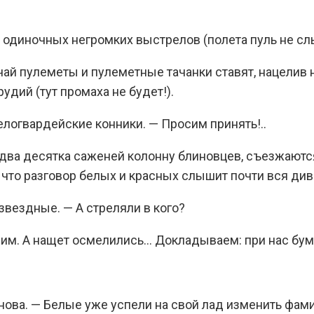
о одиночных негромких выстрелов (полета пуль не сл
учай пулеметы и пулеметные тачанки ставят, нацелив
удий (тут промаха не будет!).
елогвардейские конники. — Просим принять!..
два десятка саженей колонну блиновцев, съезжаются
 что разговор белых и красных слышит почти вся див
вездные. — А стреляли в кого?
и им. А нащет осмелились… Докладываем: при нас бум
нова. — Белые уже успели на свой лад изменить фамил