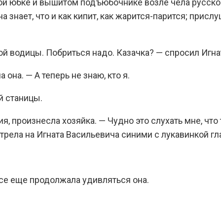
ой юбке и вышитом подъюбочнике возле чела русской
а знает, что и как кипит, как жарится-парится; присл
лой водицы. Побриться надо. Казачка? — спросил Игн
 она. — А теперь не знаю, кто я.
й станицы.
ия, произнесла хозяйка. — Чудно это слухать мне, что
рела на Игната Васильевича синими с лукавинкой гла
се еще продолжала удивляться она.