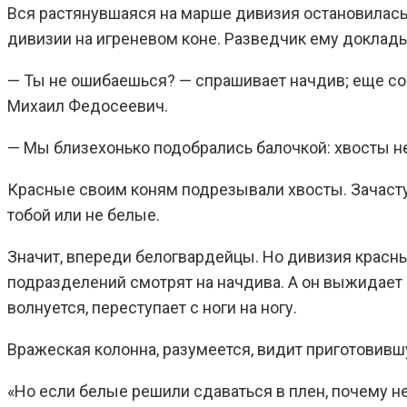
Вся растянувшаяся на марше дивизия остановилась, 
дивизии на игреневом коне. Разведчик ему доклад
— Ты не ошибаешься? — спрашивает начдив; еще сов
Михаил Федосеевич.
— Мы близехонько подобрались балочкой: хвосты не 
Красные своим коням подрезывали хвосты. Зачасту
тобой или не белые.
Значит, впереди белогвардейцы. Но дивизия красны
подразделений смотрят на начдива. А он выжидает че
волнуется, переступает с ноги на ногу.
Вражеская колонна, разумеется, видит приготовив
«Но если белые решили сдаваться в плен, почему н