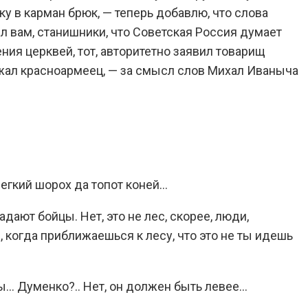
у в карман брюк, — теперь добавлю, что слова
рил вам, станишники, что Советская Россия думает
ния церквей, тот, авторитетно заявил товарищ
лжал красноармеец, — за смысл слов Михал Иваныча
егкий шорох да топот коней…
дают бойцы. Нет, это не лес, скорее, люди,
, когда приближаешься к лесу, что это не ты идешь
цы… Думенко?.. Нет, он должен быть левее…