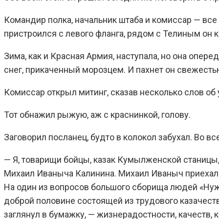
Командир полка, начальник штаба и комиссар — все 
пристроился с левого фланга, рядом с Телиным он к
Зима, как и Красная Армия, наступала, но она опе
снег, прикаченный морозцем. И пахнет он свежестью
Комиссар открыл митинг, сказав несколько слов об 
Тот обнажил рыжую, аж с краснинкой, голову.
Заговорил посланец, будто в колокол забухал. Во вс
— Я, товарищи бойцы, казак Кумылженской станицы
Михаил Иваныча Калинина. Михаил Иваныч приехал 
На один из вопросов большого сборища людей «Нужн
доброй половине состоящей из трудового казачества
заглянул в бумажку, — жизнерадостности, качеств,