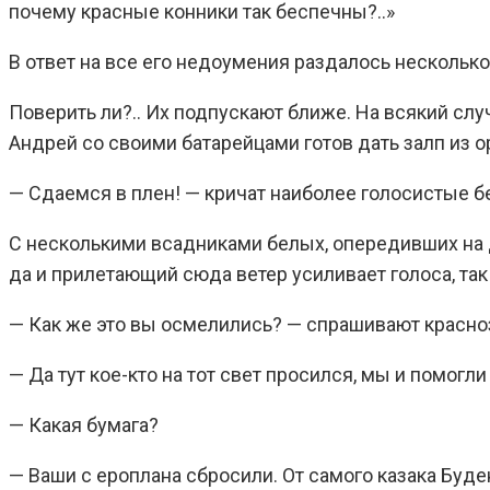
почему красные конники так беспечны?..»
В ответ на все его недоумения раздалось нескольк
Поверить ли?.. Их подпускают ближе. На всякий сл
Андрей со своими батарейцами готов дать залп из ор
— Сдаемся в плен! — кричат наиболее голосистые б
С несколькими всадниками белых, опередивших на 
да и прилетающий сюда ветер усиливает голоса, так
— Как же это вы осмелились? — спрашивают красноз
— Да тут кое-кто на тот свет просился, мы и помогл
— Какая бумага?
— Ваши с ероплана сбросили. От самого казака Буде