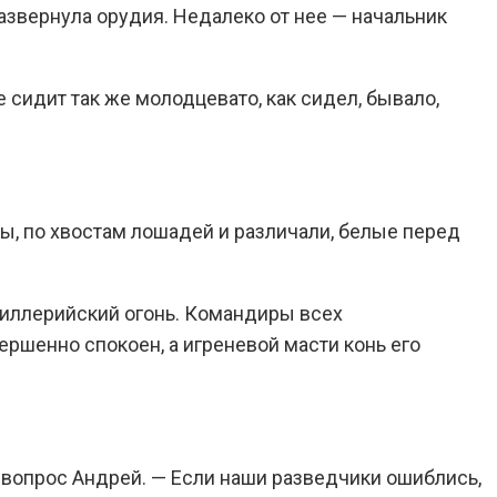
азвернула орудия. Недалеко от нее — начальник
сидит так же молодцевато, как сидел, бывало,
ы, по хвостам лошадей и различали, белые перед
ртиллерийский огонь. Командиры всех
вершенно спокоен, а игреневой масти конь его
 вопрос Андрей. — Если наши разведчики ошиблись,