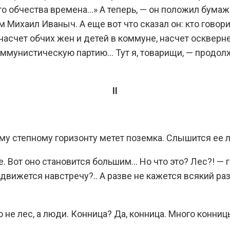
о обчества времена…» А теперь, — он положил бумажк
сам Михаил Иваныч. А еще вот что сказал он: кто гово
насчет обчих жен и детей в коммуне, насчет оскверне
Коммунистическую партию… Тут я, товарищи, — продо
II
у степному горизонту метет поземка. Слышится ее л
 Вот оно становится большим… Но что это? Лес?! — га
движется навстречу?.. А разве не кажется всякий раз
о не лес, а люди. Конница? Да, конница. Много конни