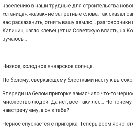
населению в наши трудные для строительства новог
«станица», «казак» не запретные слова, так сказал 
вас расказачить, отнять вашу землю… разговорчики 
Калинин, нагло клевещет на Советскую власть, на 
ручаюсь…
Низкое, холодное январское солнце.
По белому, сверкающему блестками насту к высоком
Впереди на белом пригорке замаячило что-то черное.
множество людей. Да нет, все-таки лес… Но почему 
навстречу ему, а он к тебе?
Черное спускается с пригорка. Теперь всем ясно: эт