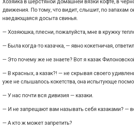
Хозяйка в шерстяной домашней вязки кофте, в черн
движения. По тому, что видит, слышит, по запахам он
наедающаяся досыта свинья.
— Хозяюшка, плесни, пожалуйста, мне в кружку теп
— Была когда-то казачка, — явно кокетничая, ответила
— Это почему же не знаете? Вот я казак Филоновско
— В красных, а казак?! — не скрывая своего удивлен
уже не слышалось кокетства, она испытующе посмот
— У нас почти вся дивизия — казаки.
— И не запрещают вам называть себя казаками? — в
— А кто ж может запретить?