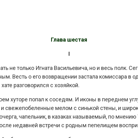
Глава шестая
I
ать не только Игната Васильевича, но и весь полк. 
м. Весть о его возвращении застала комиссара в од
 хате разговорился с хозяйкой.
воем хуторе попал к соседям. И иконы в переднем угл
 и свежепобеленные мелом с синькой стены, и широк
кочерга, чапельник, в казаках называемый, по мнени
у после недавней встречи с родным пепелищем воспри