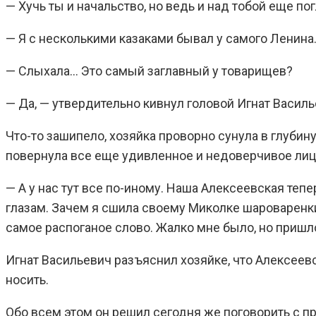
— Хучь ты и начальство, но ведь и над тобой еще по
— Я с несколькими казаками бывал у самого Ленина.
— Слыхала… Это самый заглавный у товарищев?
— Да, — утвердительно кивнул головой Игнат Василь
Что-то зашипело, хозяйка проворно сунула в глубину
повернула все еще удивленное и недоверчивое лицо
— А у нас тут все по-иному. Наша Алексеевская теп
глазам. Зачем я сшила своему Миколке шароваренки
самое распоганое слово. Жалко мне было, но пришл
Игнат Васильевич разъяснил хозяйке, что Алексеевс
носить.
Обо всем этом он решил сегодня же поговорить с 