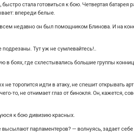
быстро стала готовиться к бою. Четвертая батарея р
ывает: впереди белые.
сем недавно он был помощником Блинова. И на коне 
подрезаны. Тут уж не сумлевайтесь!..
ю в боях, где схлестывались большие группы конниц
х не торопится идти в атаку, не спешит открывать а
го-то, не отнимает глаз от бинокля. Он, кажется, со
шуюся к бою дивизию красных.
е высылают парламентеров? — волнуясь, задает себе