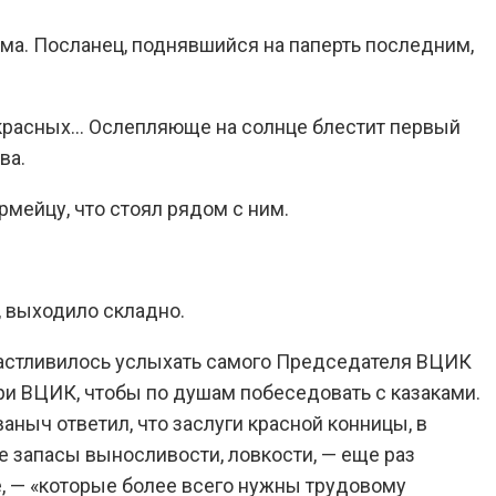
рама. Посланец, поднявшийся на паперть последним,
ше красных… Ослепляюще на солнце блестит первый
ва.
рмейцу, что стоял рядом с ним.
е, выходило складно.
счастливилось услыхать самого Председателя ВЦИК
ри ВЦИК, чтобы по душам побеседовать с казаками.
ныч ответил, что заслуги красной конницы, в
ые запасы выносливости, ловкости, — еще раз
е, — «которые более всего нужны трудовому