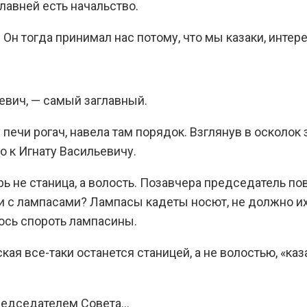
главней есть начальство.
 Он тогда принимал нас потому, что мы казаки, инт
евич, — самый заглавный.
 печи рогач, навела там порядок. Взглянув в осколок
 к Игнату Васильевичу.
ерь не станица, а волость. Позавчера председатель п
 с лампасами? Лампасы кадеты носют, не должно их б
ось спороть лампасины.
кая все-таки останется станицей, а не волостью, «к
председателем Совета…