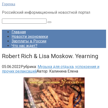
Перейти
Горенка
к
Российский информационный новостной портал
контенту
Поиск:
Главная
Новости экономики
Зарплаты в России
Что нас ждет?
Robert Rich & Lisa Moskow. Yearning
05.06.2022
Рубрика:
Музыка для отдыха, успокоения и
прочих релаксаций
Автор:
Калинина Елена