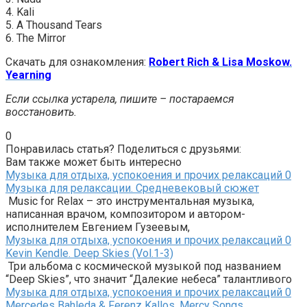
4. Kali
5. A Thousand Tears
6. The Mirror
Скачать для ознакомления:
Robert Rich & Lisa Moskow.
Yearning
Если ссылка устарела, пишите – постараемся
восстановить.
0
Понравилась статья? Поделиться с друзьями:
Вам также может быть интересно
Музыка для отдыха, успокоения и прочих релаксаций
0
Музыка для релаксации. Средневековый сюжет
Music for Relax – это инструментальная музыка,
написанная врачом, композитором и автором-
исполнителем Евгением Гузеевым,
Музыка для отдыха, успокоения и прочих релаксаций
0
Kevin Kendle. Deep Skies (Vol.1-3)
Три альбома с космической музыкой под названием
“Deep Skies”, что значит “Далекие небеса” талантливого
Музыка для отдыха, успокоения и прочих релаксаций
0
Mercedes Bahleda & Ferenz Kallos. Mercy Songs