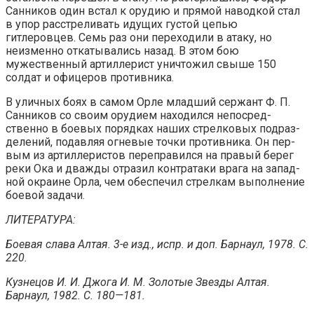
Санников один встал к орудию и прямой наводкой стал
в упор рас­стреливать идущих густой цепью
гитлеровцев. Семь раз они переходили в атаку, но
неизменно откатывались на­зад. В этом бою
мужественный артиллерист уничтожил свыше 150
солдат и офицеров противника.
В уличных боях в самом Орле младший сержант Ф. П.
Санников со своим орудием находился непосред­
ственно в боевых порядках наших стрелковых подраз­
делений, подавляя огневые точки противника. Он пер­
вым из артиллеристов переправился на правый берег
реки Ока и дважды отразил контратаки врага на запад­
ной окраине Орла, чем обеспечил стрелкам выполнение
боевой задачи.
ЛИТЕРАТУРА:
Боевая слава Алтая. 3-е изд., испр. и доп. Барнаул, 1978. С.
220.
Кузнецов И. И. Джога И. М. Золотые Звезды Алтая.
Барнаул, 1982. С. 180—181.