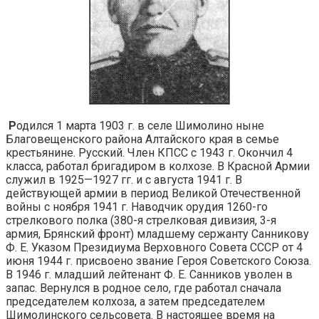
Р
одился 1 марта 1903 г. в селе Шимолино ныне
Благове­щенского района Алтайского края в семье
крестьянине. Русский. Член КПСС с 1943 г. Окончил 4
класса, работал бригадиром в колхозе. В Красной Армии
служил в 1925—1927 гг. и с августа 1941 г. В
действующей армии в период Великой Отечественной
войны с ноября 1941 г. Наводчик орудия 1260-го
стрелкового полка (380-я стрелковая дивизия, 3-я
армия, Брянский фронт) младшему сержанту Санникову
Ф. Е. Указом Президиума Верховного Совета СССР от 4
июня 1944 г. присвоено звание Героя Советского Союза.
В 1946 г. младший лейтенант Ф. Е. Санников уволен в
запас. Вернулся в родное село, где работал сначала
председателем колхоза, а затем председателем
Шимолинского сельсовета. В насто­ящее время на