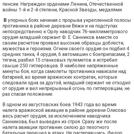
пенсии. Награжден орденами Ленина, Отече­ственной
войны 1-й и 2-й степени, Красной Звезды, меда­лями.
В
упорных боях начиная с прорыва укрепленной полосы
противника в районе деревни Вяжи и на под­ступах
непосредственно к Орлу наводчик 76-миллиметрового
орудия младший сержант Ф. Е. Санников вме­сте со
своим расчетом проявил высокие образцы доблести,
мужества и героизма. Огнем своего орудия он под­бил 4
средних танка, 4 орудия, 6 автомашин с боепри­пасами, 2
тягача, разбил 15 станковых пулеметов и истребил
свыше 250 гитлеровцев. В наиболее напряжен­ные
минуты боя, когда самолеты противника нависали над
батареей, во время вражеских контратак, которые
следовали одна за другой, младший сержант не отхо­дил
от орудия и вел непрерывный огонь по гитлеров­цам, не
раз спасая положение.
В одном из августовских боев 1943 года во время
налета вражеской авиации в районе деревни Олисово
весь расчет орудия, за исключением наводчика
Санникова, был выведен из строя. Сразу же после
налета авиации противник силою до пехотного
батальона перешел в атаку. Не растерявшись, Федор