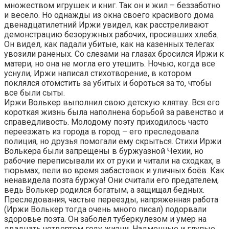
множеством игрушек и книг. Так он и жил – беззаботно
и весело. Но однажды из окна своего красивого дома
двенадцатилетний Иржи увидел, как расстреливают
демонстрацию безоружных рабочих, просивших хлеба.
Он видел, как падали убитые, как на казенных телегах
увозили раненых. Со слезами на глазах бросился Иржи к
матери, но она не могла его утешить. Ночью, когда все
уснули, Иржи написал стихотворение, в котором
поклялся отомстить за убитых и бороться за то, чтобы
все были сыты.
Иржи Волькер выполнил свою детскую клятву. Вся его
короткая жизнь была наполнена борьбой за равенство и
справедливость. Молодому поэту приходилось часто
переезжать из города в город – его преследовала
полиция, но друзья помогали ему скрыться. Стихи Иржи
Волькера были запрещены в буржуазной Чехии, но
рабочие переписывали их от руки и читали на сходках, в
тюрьмах, пели во время забастовок и уличных боёв. Как
ненавидела поэта буржуа! Они считали его предателем,
ведь Волькер родился богатым, а защищал бедных.
Преследования, частые переезды, напряженная работа
(Иржи Волькер тогда очень много писал) подорвали
здоровье поэта. Он заболел туберкулезом и умер на
двадцать четвертом году жизни. Надменные и глупые