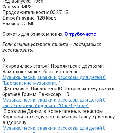
Год выпуска: 1955
Формат: MP3
Продолжительность: 00:27:15
Битрейт аудио: 128 kbps
Размер: 25 Mb
Скачать для ознакомления:
О трубочисте
Если ссылка устарела, пишите – постараемся
восстановить.
0
Понравилась статья? Поделиться с друзьями:
Вам также может быть интересно
Музыка, песни, сказки и рассказы для детей
0
“Бременские музыканты”
Фантазия В. Ливанова и Ю. Энтина на тему сказки
братьев Гримм. Режиссер – В.
Музыка, песни, сказки и рассказы для детей
0
Ганс Христиан Андерсен. “Оле-Лукойе”
В столице Дании, в Копенгагене, в тенистом
Королевском саду есть памятник Гансу Христиану
Андерсену
Музыка, песни, сказки и рассказы для детей
0