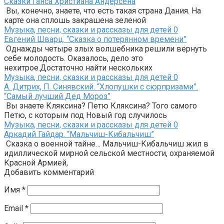
Сказки Ганса Христиана Андерсена
Вы, конечно, знаете, что есть такая страна Дания. На
карте она сплошь закрашена зеленой
Музыка, песни, сказки и рассказы для детей
0
Евгений Шварц. “Сказка о потерянном времени”
Однажды четыре злых волшебника решили вернуть
себе молодость. Оказалось, дело это
нехитрое.Достаточно найти нескольких
Музыка, песни, сказки и рассказы для детей
0
А. Дитрих, П. Синявский. “Хлопушки с сюрпризами”.
“Самый лучший Дед Мороз”
Вы знаете Кляксина? Петю Кляксина? Того самого
Петю, с которым под Новый год случилось
Музыка, песни, сказки и рассказы для детей
0
Аркадий Гайдар. “Мальчиш-Кибальчиш”
Сказка о военной тайне… Мальчиш-Кибальчиш жил в
идиллической мирной сельской местности, охраняемой
Красной Армией,
Добавить комментарий
Имя
*
Email
*