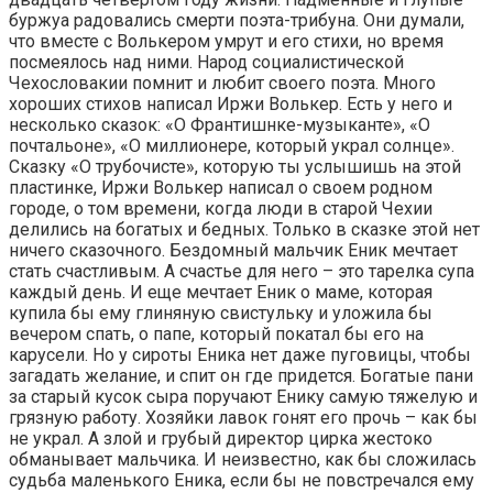
буржуа радовались смерти поэта-трибуна. Они думали,
что вместе с Волькером умрут и его стихи, но время
посмеялось над ними. Народ социалистической
Чехословакии помнит и любит своего поэта. Много
хороших стихов написал Иржи Волькер. Есть у него и
несколько сказок: «О Франтишнке-музыканте», «О
почтальоне», «О миллионере, который украл солнце».
Сказку «О трубочисте», которую ты услышишь на этой
пластинке, Иржи Волькер написал о своем родном
городе, о том времени, когда люди в старой Чехии
делились на богатых и бедных. Только в сказке этой нет
ничего сказочного. Бездомный мальчик Еник мечтает
стать счастливым. А счастье для него – это тарелка супа
каждый день. И еще мечтает Еник о маме, которая
купила бы ему глиняную свистульку и уложила бы
вечером спать, о папе, который покатал бы его на
карусели. Но у сироты Еника нет даже пуговицы, чтобы
загадать желание, и спит он где придется. Богатые пани
за старый кусок сыра поручают Енику самую тяжелую и
грязную работу. Хозяйки лавок гонят его прочь – как бы
не украл. А злой и грубый директор цирка жестоко
обманывает мальчика. И неизвестно, как бы сложилась
судьба маленького Еника, если бы не повстречался ему