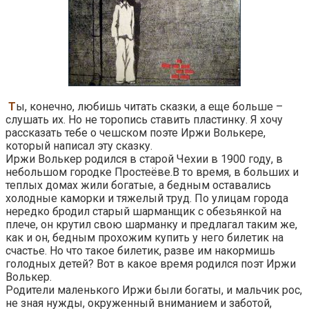
Т
ы, конечно, любишь читать сказки, а еще больше –
слушать их. Но не торопись ставить пластинку. Я хочу
рассказать тебе о чешском поэте Иржи Волькере,
который написал эту сказку.
Иржи Волькер родился в старой Чехии в 1900 году, в
небольшом городке Простеёве.В то время, в больших и
теплых домах жили богатые, а бедным оставались
холодные каморки и тяжелый труд. По улицам города
нередко бродил старый шарманщик с обезьянкой на
плече, он крутил свою шарманку и предлагал таким же,
как и он, бедным прохожим купить у него билетик на
счастье. Но что такое билетик, разве им накормишь
голодных детей? Вот в какое время родился поэт Иржи
Волькер.
Родители маленького Иржи были богаты, и мальчик рос,
не зная нужды, окруженный вниманием и заботой,