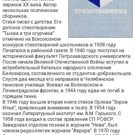
лириков XX века. Автор
нескольких поэтических
сборников.
Стихи писал с детства. Его
детское стихотворение
“Тыква и три огурчика”
отмечено на Всесоюзном
конкурсе стихотворений школьников в 1938 году.
Печатался в районной газете. В 1940 году поступил на
исторический факультет Петрозаводского университета.
После начала Великой Отечественной Войны вступил в
истребительный батальон народного ополчения
Белозерска, составленного из студентов-добровольцев.
Спустя два месяца его направили в Челябинское
танковое училище. Воевал на Волховском и
Ленинградском фронтах, в 1944 году едва не погиб в
горящем танке.
В 1946 году вышла вторая книга стихов Орлова “Зоров
Илья”, привлекшая внимание к поэту. В 1954 году
окончил Литературный институт им. А.М. Горького. C
1958 года входил в состав правления СП РСФСР.
Заведовал отделом поэзии в журнале “Нева”, был
членом редколлегии журнала “Аврора”. В 1970 году