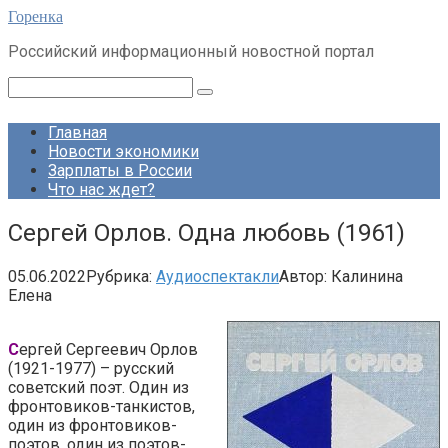
Перейти
Горенка
к
Российский информационный новостной портал
контенту
Поиск:
Главная
Новости экономики
Зарплаты в России
Что нас ждет?
Сергей Орлов. Одна любовь (1961)
05.06.2022
Рубрика:
Аудиоспектакли
Автор:
Калинина
Елена
С
ергей Сергеевич Орлов
(1921-1977) – русский
советский поэт. Один из
фронтовиков-танкистов,
один из фронтовиков-
поэтов, один из поэтов-