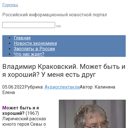
Перейти
Горенка
к
Российский информационный новостной портал
контенту
Поиск:
Главная
Новости экономики
Зарплаты в России
Что нас ждет?
Владимир Краковский. Может быть и
я хороший? У меня есть друг
05.06.2022
Рубрика:
Аудиоспектакли
Автор:
Калинина
Елена
М
ожет быть и я
хороший?
(1967)
Лирический рассказ
юного героя Севы о