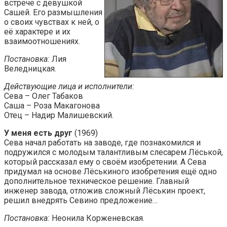
встрече с девушкой
Сашей. Его размышления
о своих чувствах к ней, о
её характере и их
взаимоотношениях.
Постановка:
Лия
Веледницкая.
Действующие лица и исполнители:
Сева – Олег Табаков
Саша – Роза Макагонова
Отец – Надир Малишевский.
У меня есть друг
(1969)
Сева начал работать на заводе, где познакомился и
подружился с молодым талантливым слесарем Лёськой,
который рассказал ему о своём изобретении. А Сева
придумал на основе Лёськиного изобретения ещё одно
дополнительное техническое решение. Главный
инженер завода, отложив сложный Лёськин проект,
решил внедрять Севино предложение…
Постановка:
Неонила Корженевская.