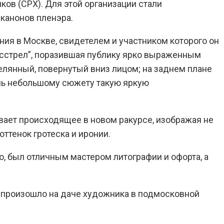
ов (СРХ). Для этой организации стали
канонов пленэра.
ния в Москве, свидетелем и участником которого он
асстрел”, поразившая публику ярко выраженным
елянный, повернутый вниз лицом; на заднем плане
ль небольшому сюжету такую яркую
вает происходящее в новом ракурсе, изображая не
ттенок гротеска и иронии.
ю, был отличным мастером литографии и офорта, а
Это произошло на даче художника в подмосковной