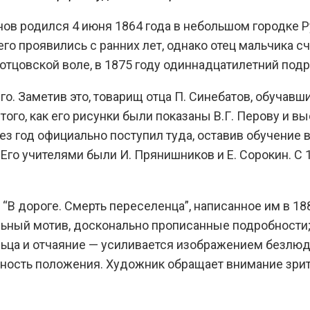
ов родился 4 июня 1864 года в небольшом городке Р
го проявились с ранних лет, однако отец мальчика сч
отцовской воле, в 1875 году одиннадцатилетний под
его. Заметив это, товарищ отца П. Синебатов, обуча
ого, как его рисунки были показаны В.Г. Перову и в
ерез год официально поступил туда, оставив обучен
Его учителями были И. Прянишников и Е. Сорокин. С 
В дороге. Смерть переселенца”, написанное им в 18
ный мотив, досконально прописанные подробности; 
ьца и отчаяние — усиливается изображением безлюдн
ность положения. Художник обращает внимание зри