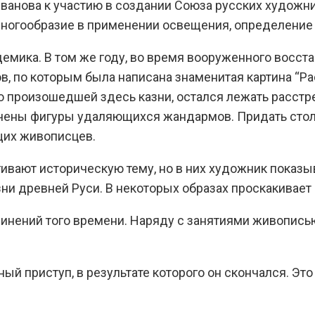
анова к участию в создании Союза русских художник
многообразие в применении освещения, определение 
емика. В том же году, во время вооруженного восста
в, по которым была написана знаменитая картина “Р
о произошедшей здесь казни, остался лежать расстр
рчены фигуры удаляющихся жандармов. Придать сто
щих живописцев.
ивают историческую тему, но в них художник показы
и древней Руси. В некоторых образах проскакивает о
динений того времени. Наряду с занятиями живопись
ечный приступ, в результате которого он скончался. 