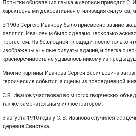
Попытки обновления языка живописи приводят С. Ив
характерными декоративная стилизация силуэтов, 
В 1905 Сергею Иванову было присвоено звание акад
являлся, Ивановым было сделано несколько эскизо
протестом. На безлюдной площади, после только чт
изображены унылые силуэты зданий, и слегка оче
красноречивость не удавалось никому из предыду
Многие картины Иванова Сергея Васильевича затраг
героические события, а сцены из повседневной жизн
С.В. Иванов участвовал во многих творческих объе
так же замечательным иллюстратором.
3 августа 1910 года у С. В. Иванова случился серд
деревне Свистуха.