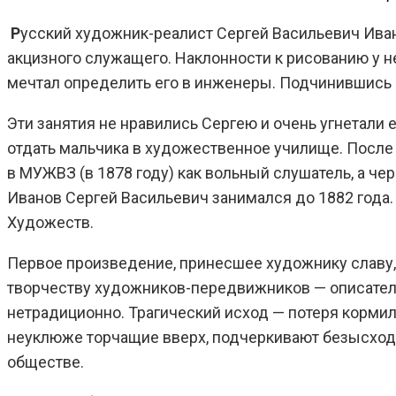
Р
усский художник-реалист Сергей Васильевич Иван
акцизного служащего. Наклонности к рисованию у не
мечтал определить его в инженеры. Подчинившись 
Эти занятия не нравились Сергею и очень угнетали 
отдать мальчика в художественное училище. После т
в МУЖВЗ (в 1878 году) как вольный слушатель, а ч
Иванов Сергей Васильевич занимался до 1882 года. 
Художеств.
Первое произведение, принесшее художнику славу, “
творчеству художников-передвижников — описатель
нетрадиционно. Трагический исход — потеря кормил
неуклюже торчащие вверх, подчеркивают безысход
обществе.