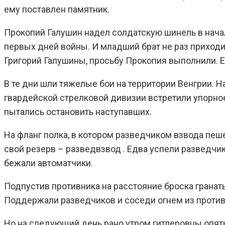
ему поставлен памятник.
Прокопий Галушин надел солдатскую шинель в начале
первых дней войны. И младший брат не раз приходил
Григорий Галушины, просьбу Прокопия выполнили. Его
В те дни шли тяжелые бои на территории Венгрии. 
гвардейской стрелковой дивизии встретили упорно
пытались остановить наступавших.
На фланг полка, в котором разведчиком взвода пеш
свой резерв – разведвзвод . Едва успели разведчи
бежали автоматчики.
Подпустив противника на расстояние броска гранат
Поддержали разведчиков и соседи огнем из против
Но на следующий день рано утром гитлеровцы опять