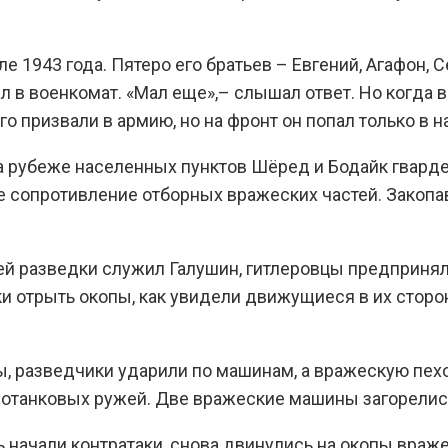
 1943 года. Пятеро его братьев – Евгений, Агафон, С
 в военкомат. «Мал еще»,– слышал ответ. Но когда в
 призвали в армию, но на фронт он попал только в н
На рубеже населенных пунктов Шёред и Бодайк гварде
е сопротивление отборных вражеских частей. Закопа
ей разведки служил Галушин, гитлеровцы предпринял
ки отрыть окопы, как увидели движущиеся в их сторо
ы, разведчики ударили по машинам, а вражескую пех
отанковых ружей. Две вражеские машины загорелись
 начали контратаки, снова двинулись на окопы враже