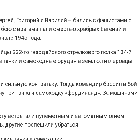
ергей, Григорий и Василий – бились с фашистами с
 бою с врагами пали смертью храбрых Евгений и
ачале 1945 года.
йцы 332-го гвардейского стрелкового полка 104-й
в танки и самоходные орудия в землю, гитлеровцы
и сильную контратаку. Тогда командир бросил в бой
ну три танка и самоходку «фердинанд». За машинами
оту встретили пулеметным и автоматным огнем.
, другие поспешили убраться.
ские танки и самоходки.