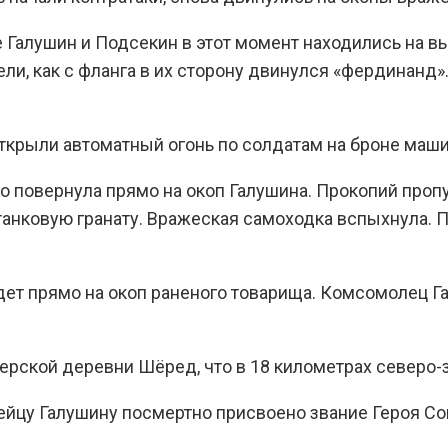
Галушин и Подсекин в этот момент находились на вы
ли, как с фланга в их сторону двинулся «фердинанд»
открыли автоматный огонь по солдатам на броне маш
ко повернула прямо на окоп Галушина. Прокопий проп
отанковую гранату. Вражеская самоходка вспыхнула.
дет прямо на окоп раненого товарища. Комсомолец Г
герской деревни Шёред, что в 18 километрах северо
йцу Галушину посмертно присвоено звание Героя Со