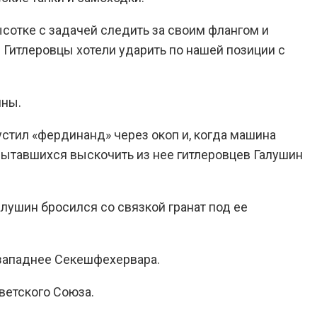
сотке с задачей следить за своим флангом и
. Гитлеровцы хотели ударить по нашей позиции с
ины.
устил «фердинанд» через окоп и, когда машина
 Пытавшихся выскочить из нее гитлеровцев Галушин
алушин бросился со связкой гранат под ее
-западнее Секешфехервара.
ветского Союза.