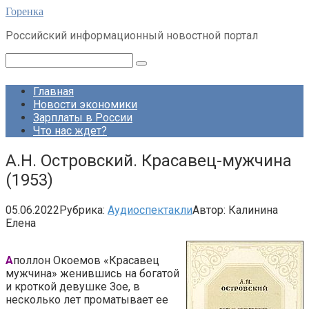
Перейти
Горенка
к
Российский информационный новостной портал
контенту
Поиск:
Главная
Новости экономики
Зарплаты в России
Что нас ждет?
А.Н. Островский. Красавец-мужчина
(1953)
05.06.2022
Рубрика:
Аудиоспектакли
Автор:
Калинина
Елена
А
поллон Окоемов «Красавец
мужчина» женившись на богатой
и кроткой девушке Зое, в
несколько лет проматывает ее