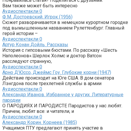
Понравилась статья? Поделиться с друзьями:
Вам также может быть интересно
Аудиоспектакли
0
Ф.М. Достоевский. Игрок (1956)
Сюжет разворачивается в немецком курортном городке
под вымышленным названием Рулеттенбург. Главный
герой истории –
Аудиоспектакли
0
Артур Конан Дойль. Рассказы
История с гипсовыми бюстами. По рассказу «Шесть
Наполеонов».Шерлок Холмс и доктор Ватсон
расследуют странную,
Аудиоспектакли
0
Арно Д’Юссо, Джеймс Гоу. Глубокие корни (1947)
Действие происходит на Юге США. В дом сенатора
Лэнгдона после трехлетней службы в армии
Аудиоспектакли
0
Александр Иванов. Избранное у других. Литературные
пародии
О ПАРОДИЯХ И ПАРОДИСТЕ Пародистов у нас любят.
Причем, любят все: и читатели, и
Аудиоспектакли
0
Александр Корин. Корнеев (1985)
Учащимся ПТУ предлагают принять участие в