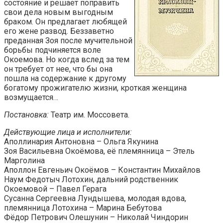
состояние и решает поправить
свои дела новым выгодным
браком. Он предлагает любящей
его жене развод. Беззаветно
преданная Зоя после мучительной
борьбы подчиняется воле
Окоемова. Но когда вслед за тем
он требует от нее, что бы она
пошла на содержание к другому
богатому прожигателю жизни, кроткая женщина
возмущается…
Постановка:
Театр им. Моссовета.
Действующие лица и исполнители:
Аполлинария Антоновна – Ольга Якунина
Зоя Васильевна Окоёмова, её племянница – Этель
Марголина
Аполлон Евгеньич Окоёмов – Константин Михайлов
Наум Федотыч Лотохин, дальний родственник
Окоемовой – Павел Герага
Сусанна Сергеевна Лундышева, молодая вдова,
племянница Лотохина – Марина Бебутова
Фёдор Петрович Олешунин – Николай Чиндорин