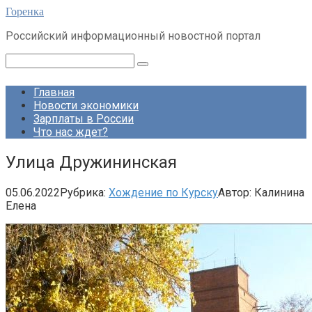
Перейти
Горенка
к
Российский информационный новостной портал
контенту
Поиск:
Главная
Новости экономики
Зарплаты в России
Что нас ждет?
Улица Дружининская
05.06.2022
Рубрика:
Хождение по Курску
Автор:
Калинина
Елена