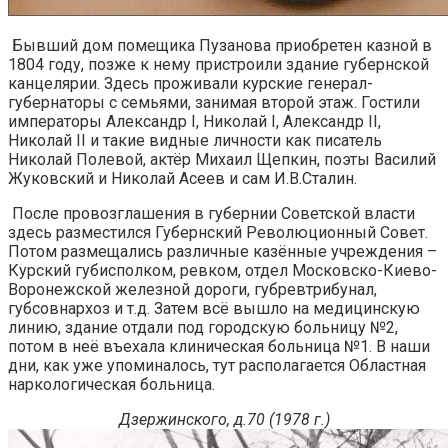
Бывший дом помещика Пузанова приобретен казной в
1804 году, позже к нему пристроили здание губернской
канцелярии. Здесь проживали курские генерал-
губернаторы с семьями, занимая второй этаж. Гостили
императоры Александр I, Николай I, Александр II,
Николай II и такие видные личности как писатель
Николай Полевой, актёр Михаил Щепкин, поэты Василий
Жуковский и Николай Асеев и сам И.В.Сталин.
После провозглашения в губернии Советской власти
здесь разместился Губернский Революционный Совет.
Потом размещались различные казённые учреждения –
Курский губисполком, ревком, отдел Московско-Киево-
Воронежской железной дороги, губревтрибунал,
губсовнархоз и т.д. Затем всё вышло на медицинскую
линию, здание отдали под городскую больницу №2,
потом в неё въехала клиническая больница №1. В наши
дни, как уже упоминалось, тут располагается Областная
наркологическая больница.
Дзержинского, д.70 (1978 г.)